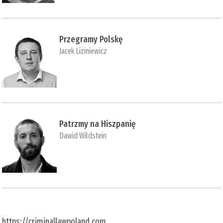
Przegramy Polskę
Jacek Liziniewicz
Patrzmy na Hiszpanię
Dawid Wildstein
https://criminallawpoland.com