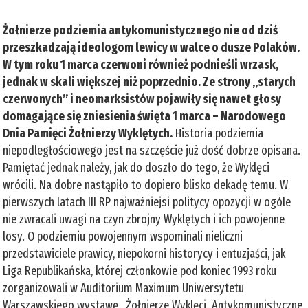
Żołnierze podziemia antykomunistycznego nie od dziś
przeszkadzają ideologom lewicy w walce o dusze Polaków.
W tym roku 1 marca czerwoni również podnieśli wrzask,
jednak w skali większej niż poprzednio. Ze strony „starych
czerwonych” i neomarksistów pojawiły się nawet głosy
domagające się zniesienia święta 1 marca – Narodowego
Dnia Pamięci Żołnierzy Wyklętych.
Historia podziemia
niepodległościowego jest na szczęście już dość dobrze opisana.
Pamiętać jednak należy, jak do doszło do tego, że Wyklęci
wrócili. Na dobre nastąpiło to dopiero blisko dekadę temu. W
pierwszych latach III RP najważniejsi politycy opozycji w ogóle
nie zwracali uwagi na czyn zbrojny Wyklętych i ich powojenne
losy. O podziemiu powojennym wspominali nieliczni
przedstawiciele prawicy, niepokorni historycy i entuzjaści, jak
Liga Republikańska, której członkowie pod koniec 1993 roku
zorganizowali w Auditorium Maximum Uniwersytetu
Warszawskiego wystawę „Żołnierze Wyklęci. Antykomunistyczne