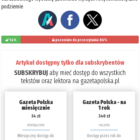
podziemie
14%
pozostało do przeczytania: 86%
Artykuł dostępny tylko dla subskrybentów
SUBSKRYBUJ
aby mieć dostęp do wszystkich
tekstów oraz lektora na gazetapolska.pl
Gazeta Polska
Gazeta Polska - na
miesięcznie
1 rok
34 zł
340 zł
miesięcznie
rocznie
Miesięczny dostęp do
Dostęp przez rok do