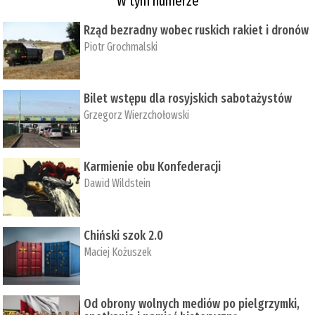
W tym numerze
Rząd bezradny wobec ruskich rakiet i dronów
Piotr Grochmalski
Bilet wstępu dla rosyjskich sabotażystów
Grzegorz Wierzchołowski
Karmienie obu Konfederacji
Dawid Wildstein
Chiński szok 2.0
Maciej Kożuszek
Od obrony wolnych mediów po pielgrzymki,