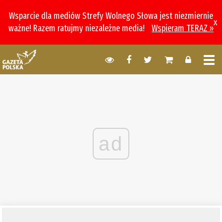
Wsparcie dla mediów Strefy Wolnego Słowa jest niezmiernie
x
ważne! Razem ratujmy niezależne media!
Wspieram TERAZ »
ad