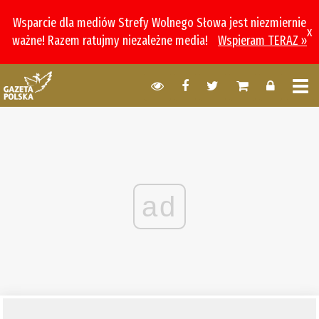
Wsparcie dla mediów Strefy Wolnego Słowa jest niezmiernie
x
ważne! Razem ratujmy niezależne media!
Wspieram TERAZ »
ad