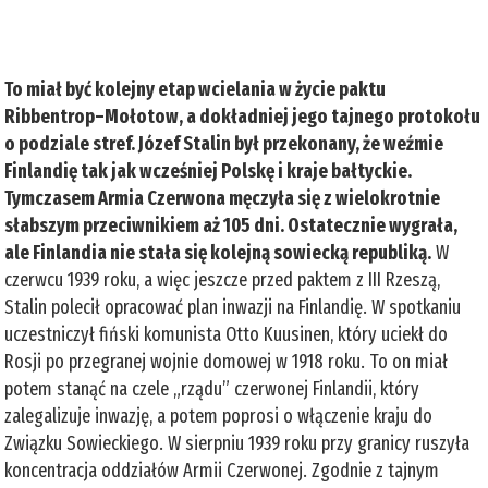
To miał być kolejny etap wcielania w życie paktu
Ribbentrop–Mołotow, a dokładniej jego tajnego protokołu
o podziale stref. Józef Stalin był przekonany, że weźmie
Finlandię tak jak wcześniej Polskę i kraje bałtyckie.
Tymczasem Armia Czerwona męczyła się z wielokrotnie
słabszym przeciwnikiem aż 105 dni. Ostatecznie wygrała,
ale Finlandia nie stała się kolejną sowiecką republiką.
W
czerwcu 1939 roku, a więc jeszcze przed paktem z III Rzeszą,
Stalin polecił opracować plan inwazji na Finlandię. W spotkaniu
uczestniczył fiński komunista Otto Kuusinen, który uciekł do
Rosji po przegranej wojnie domowej w 1918 roku. To on miał
potem stanąć na czele „rządu” czerwonej Finlandii, który
zalegalizuje inwazję, a potem poprosi o włączenie kraju do
Związku Sowieckiego. W sierpniu 1939 roku przy granicy ruszyła
koncentracja oddziałów Armii Czerwonej. Zgodnie z tajnym