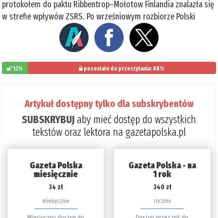
protokołem do paktu Ribbentrop–Mołotow Finlandia znalazła się
w strefie wpływów ZSRS. Po wrześniowym rozbiorze Polski
12%
pozostało do przeczytania: 88%
Artykuł dostępny tylko dla subskrybentów
SUBSKRYBUJ
aby mieć dostęp do wszystkich
tekstów oraz lektora na gazetapolska.pl
Gazeta Polska
Gazeta Polska - na
miesięcznie
1 rok
34 zł
340 zł
miesięcznie
rocznie
Miesięczny dostęp do
Dostęp przez rok do