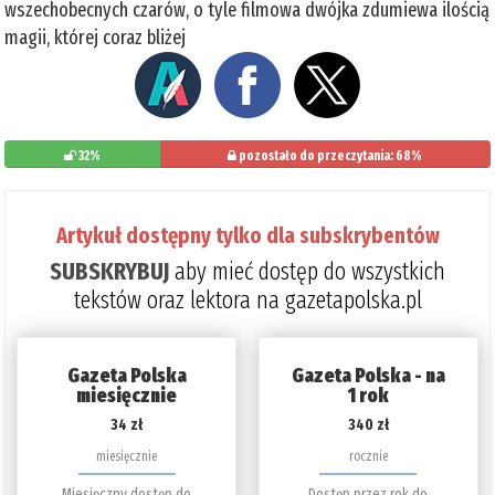
wszechobecnych czarów, o tyle filmowa dwójka zdumiewa ilością
magii, której coraz bliżej
32%
pozostało do przeczytania: 68%
Artykuł dostępny tylko dla subskrybentów
SUBSKRYBUJ
aby mieć dostęp do wszystkich
tekstów oraz lektora na gazetapolska.pl
Gazeta Polska
Gazeta Polska - na
miesięcznie
1 rok
34 zł
340 zł
miesięcznie
rocznie
Miesięczny dostęp do
Dostęp przez rok do