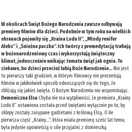
W okolicach Świąt Bożego Narodzenia zawsze odbywają
premiery filmów dla dzieci. Podobnie w tym roku na wielkich
ekranach pojawiły się „Kraina Lodu II”, „Młody renifer
Aleks” i „Śnieżna paczka”. Ich twórcy z premedytacją trafiają
w bożonarodzeniowy czas i wykorzystują świąteczny
klimat, jednocześnie unikając tematu świąt jak ognia. To
ciekawe, bo dzieci przecież lubią Boże Narodzenie…
Nie jest
to pierwszy taki grudzień, w którym filmowcy nie prezentują
filmów w jakikolwiek sposób odnoszących się do tego, że
zbliżają się jakieś święta. O Bożym Narodzeniu nie wspominając.
Demoniczna Elsa
Chyba nie ma wątpliwości, że premiera „Krainy
Lodu II” ustawiona została przed świętami wyłącznie po to, by
sklepy zostały zasypane gadżetami z królową Elsą. O ile
pierwsza część „Krainy...”, która miała premierę sześć lat temu,
była jedynie opowieścią o sile przyjaźni, z domieszką