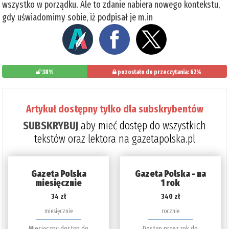
wszystko w porządku. Ale to zdanie nabiera nowego kontekstu,
gdy uświadomimy sobie, iż podpisał je m.in
38%
pozostało do przeczytania: 62%
Artykuł dostępny tylko dla subskrybentów
SUBSKRYBUJ
aby mieć dostęp do wszystkich
tekstów oraz lektora na gazetapolska.pl
Gazeta Polska
Gazeta Polska - na
miesięcznie
1 rok
34 zł
340 zł
miesięcznie
rocznie
Miesięczny dostęp do
Dostęp przez rok do