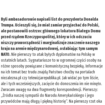
Byli ambasadorowie napisali list do prezydenta Donalda
Trumpa. Ucieszyli się, że miał zamiar przyjechać do Polski,
ale postanowili ostrzec głównego lokatora Białego Domu
przed rządem Rzeczypospolitej, który w ich odczuciu
niszczy praworządność i marginalizuje znaczenie naszego
kraju na arenie międzynarodowej, osłabiając tym samym
NATO.
Nie pierwszy to atak byłych dyplomatów na Polskę w
ostatnich latach. Sygnatariusze to w ogromnej części osoby na
różne sposoby powiązane z komunistyczną bezpieką. Informacje
na ich temat bez trudu znajdą Państwo choćby na portalach
niezalezna.pl czy telewizjarepublika.pl. Jak widać po tym liście,
ale i tych wcześniejszych, zacięcie do donoszenia im nie minęło.
Zwracam uwagę na dwa fragmenty korespondencji. Pierwszy:
„Źródła naszej sympatii do Narodu Amerykańskiego i jego
przywódców mają długą i piękną historię”. Na pierwszy rzut oka