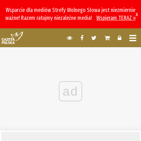
Wsparcie dla mediów Strefy Wolnego Słowa jest niezmiernie
x
ważne! Razem ratujmy niezależne media!
Wspieram TERAZ »
ad