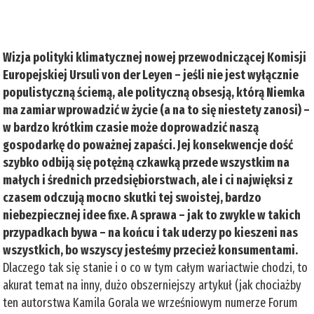
Wizja polityki klimatycznej nowej przewodniczącej Komisji
Europejskiej Ursuli von der Leyen – jeśli nie jest wyłącznie
populistyczną ściemą, ale polityczną obsesją, którą Niemka
ma zamiar wprowadzić w życie (a na to się niestety zanosi) –
w bardzo krótkim czasie może doprowadzić naszą
gospodarkę do poważnej zapaści. Jej konsekwencje dość
szybko odbiją się potężną czkawką przede wszystkim na
małych i średnich przedsiębiorstwach, ale i ci najwięksi z
czasem odczują mocno skutki tej swoistej, bardzo
niebezpiecznej idee fixe. A sprawa – jak to zwykle w takich
przypadkach bywa – na końcu i tak uderzy po kieszeni nas
wszystkich, bo wszyscy jesteśmy przecież konsumentami.
Dlaczego tak się stanie i o co w tym całym wariactwie chodzi, to
akurat temat na inny, dużo obszerniejszy artykuł (jak chociażby
ten autorstwa Kamila Gorala we wrześniowym numerze Forum