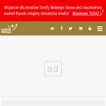
Wsparcie dla mediów Strefy Wolnego Słowa jest niezmiernie
x
ważne! Razem ratujmy niezależne media!
Wspieram TERAZ »
ad