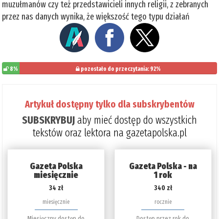
muzułmanów czy też przedstawicieli innych religii, z zebranych
przez nas danych wynika, że większość tego typu działań
8%
pozostało do przeczytania: 92%
Artykuł dostępny tylko dla subskrybentów
SUBSKRYBUJ
aby mieć dostęp do wszystkich
tekstów oraz lektora na gazetapolska.pl
Gazeta Polska
Gazeta Polska - na
miesięcznie
1 rok
34 zł
340 zł
miesięcznie
rocznie
Miesięczny dostęp do
Dostęp przez rok do