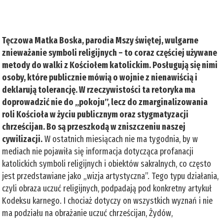
Tęczowa Matka Boska, parodia Mszy świętej, wulgarne
znieważanie symboli religijnych – to coraz częściej używane
metody do walki z Kościołem katolickim. Posługują się nimi
osoby, które publicznie mówią o wojnie z nienawiścią i
deklarują tolerancję. W rzeczywistości ta retoryka ma
doprowadzić nie do „pokoju”, lecz do zmarginalizowania
roli Kościoła w życiu publicznym oraz stygmatyzacji
chrześcijan. Bo są przeszkodą w zniszczeniu naszej
cywilizacji.
W ostatnich miesiącach nie ma tygodnia, by w
mediach nie pojawiła się informacja dotycząca profanacji
katolickich symboli religijnych i obiektów sakralnych, co często
jest przedstawiane jako „wizja artystyczna”. Tego typu działania,
czyli obraza uczuć religijnych, podpadają pod konkretny artykuł
Kodeksu karnego. I chociaż dotyczy on wszystkich wyznań i nie
ma podziału na obrażanie uczuć chrześcijan, Żydów,