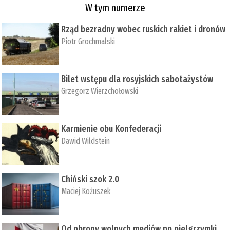
W tym numerze
Rząd bezradny wobec ruskich rakiet i dronów
Piotr Grochmalski
Bilet wstępu dla rosyjskich sabotażystów
Grzegorz Wierzchołowski
Karmienie obu Konfederacji
Dawid Wildstein
Chiński szok 2.0
Maciej Kożuszek
Od obrony wolnych mediów po pielgrzymki,