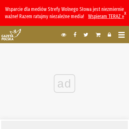
Wsparcie dla mediów Strefy Wolnego Słowa jest niezmiernie
x
ważne! Razem ratujmy niezależne media!
Wspieram TERAZ »
ad