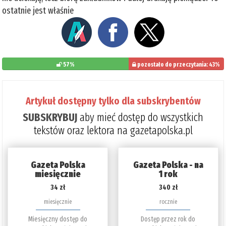
ostatnie jest właśnie
57%
pozostało do przeczytania: 43%
Artykuł dostępny tylko dla subskrybentów
SUBSKRYBUJ
aby mieć dostęp do wszystkich
tekstów oraz lektora na gazetapolska.pl
Gazeta Polska
Gazeta Polska - na
miesięcznie
1 rok
34 zł
340 zł
miesięcznie
rocznie
Miesięczny dostęp do
Dostęp przez rok do