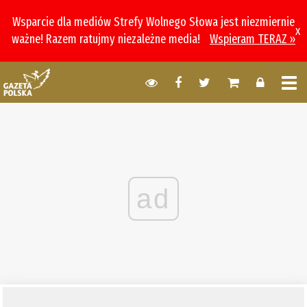
Wsparcie dla mediów Strefy Wolnego Słowa jest niezmiernie
x
ważne! Razem ratujmy niezależne media!
Wspieram TERAZ »
ad