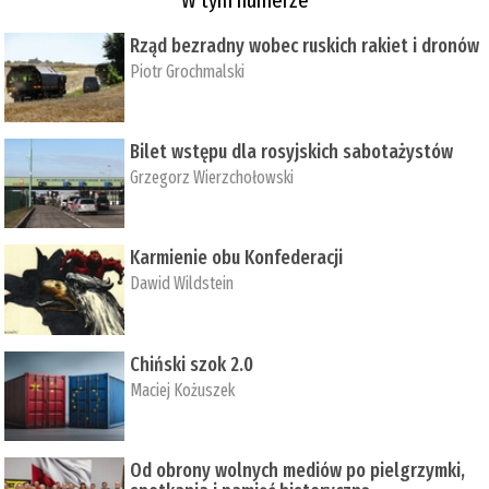
Rząd bezradny wobec ruskich rakiet i dronów
Piotr Grochmalski
Bilet wstępu dla rosyjskich sabotażystów
Grzegorz Wierzchołowski
Karmienie obu Konfederacji
Dawid Wildstein
Chiński szok 2.0
Maciej Kożuszek
Od obrony wolnych mediów po pielgrzymki,