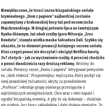
Niewykluczone, że trzeci sezon hiszpańskiego serialu
kryminalnego „Dom z papieru” najbardziej zostanie
zapamiętany z krakowskiej hecy tuż pod nosem Jacka
Majchrowskiego. W drugiej połowie lipca na tamtejszym
Rynku Głównym, tuż obok rzeźby Igora Mitoraja „Eros
Bendato”, stanęła wielka maska Salvadora Dali. Szybko się
okazało, że to element promocji kolejnego sezonu serialu.
Ktoś czegoś ponoć nie doczytał i obciążył Netflixa kwotą
247 złotych – jak za wystawienie rzeźby. A przecież chodziło
o ponoć dwadzieścia razy droższą reklamę.
Wróćmy do
serialu. Pierwszy sezon „Domu z papieru” intrygował pomysłem
na „skok stulecia”. Przypomnijmy: mężczyzna, który pozbył się
swej prawdziwej tożsamości, ukryty za pseudonimem
„Profesor”, rekrutuje grupę ośmiorga przestępców o
najróżniejszych umiejętnościach. Chce wraz z nimi napaść i
ograbić hiszpańską mennicę. A gdy to się dokonuje – złodzieje
nie uciekają, lecz biorą zakładników i dalej drukują pieniądze. To