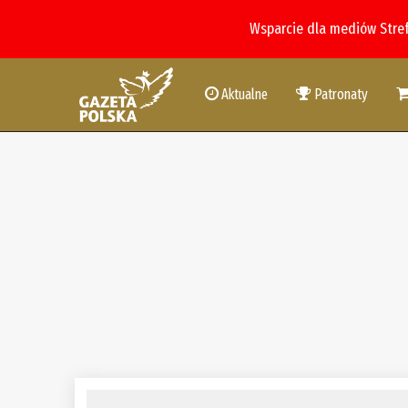
Wsparcie dla mediów Stre
Aktualne
Patronaty