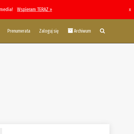
 media!
Wspieram TERAZ »
x
Prenumerata
Zaloguj się
Archiwum