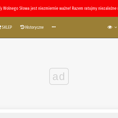
fy Wolnego Słowa jest niezmiernie ważne! Razem ratujmy niezależne
SKLEP
Historyczne
ad