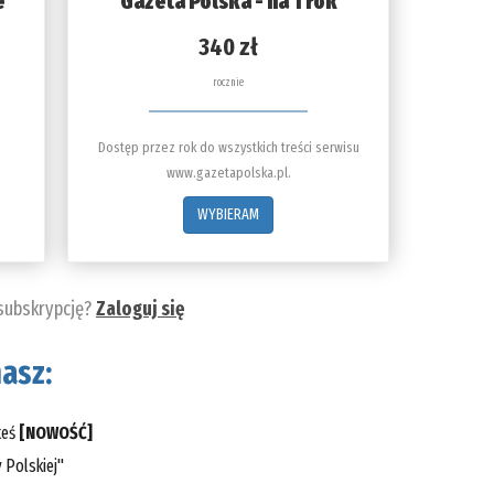
e
Gazeta Polska - na 1 rok
340 zł
rocznie
Dostęp przez rok do wszystkich treści serwisu
www.gazetapolska.pl.
WYBIERAM
 subskrypcję?
Zaloguj się
asz:
teś
[NOWOŚĆ]
 Polskiej"