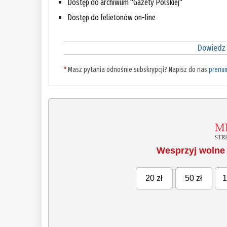
Dostęp do archiwum "Gazety Polskiej"
Dostęp do felietonów on-line
Dowiedz 
*
Masz pytania odnośnie subskrypcji? Napisz do nas
prenu
Wesprzyj wolne 
20 zł
50 zł
1