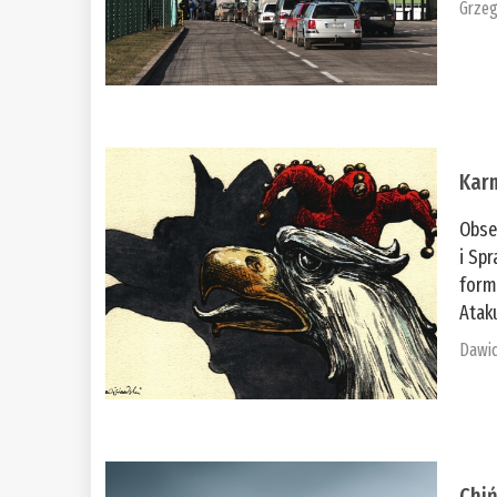
Grzeg
Kar
Obse
i Spr
form
Ataku
Dawid
Chiń