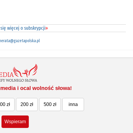
się więcej o subskrypcji
»
merata@gazetapolska.pl
media i ocal wolność słowa!
00 zł
200 zł
500 zł
inna
Wspieram