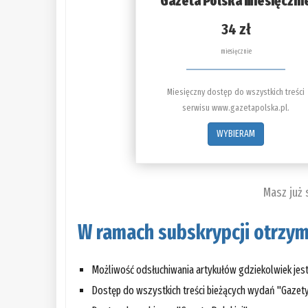
Gazeta Polska miesięczni
34 zł
miesięcznie
Miesięczny dostęp do wszystkich treści
serwisu www.gazetapolska.pl.
WYBIERAM
Masz już
W ramach subskrypcji otrzym
Możliwość odsłuchiwania artykułów gdziekolwiek jes
Dostęp do wszystkich treści bieżących wydań "Gazety