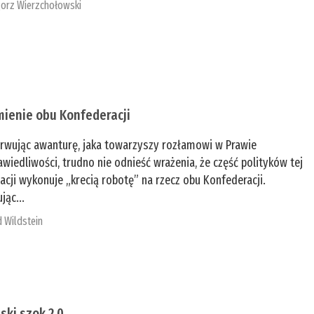
orz Wierzchołowski
mienie obu Konfederacji
rwując awanturę, jaka towarzyszy rozłamowi w Prawie
awiedliwości, trudno nie odnieść wrażenia, że część polityków tej
acji wykonuje „krecią robotę” na rzecz obu Konfederacji.
jąc...
 Wildstein
ski szok 2.0