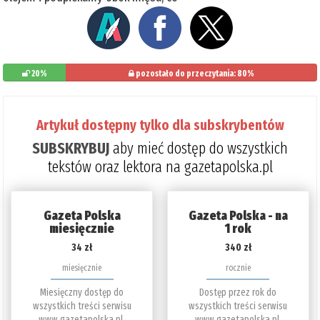
20%
pozostało do przeczytania: 80%
Artykuł dostępny tylko dla subskrybentów
SUBSKRYBUJ
aby mieć dostęp do wszystkich
tekstów oraz lektora na gazetapolska.pl
Gazeta Polska
Gazeta Polska - na
miesięcznie
1 rok
34 zł
340 zł
miesięcznie
rocznie
Miesięczny dostęp do
Dostęp przez rok do
wszystkich treści serwisu
wszystkich treści serwisu
www.gazetapolska.pl.
www.gazetapolska.pl.