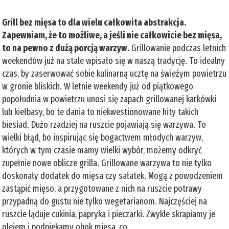
Grill bez mięsa to dla wielu całkowita abstrakcja.
Zapewniam, że to możliwe, a jeśli nie całkowicie bez mięsa,
to na pewno z dużą porcją warzyw.
Grillowanie podczas letnich
weekendów już na stale wpisało się w naszą tradycję. To idealny
czas, by zaserwować sobie kulinarną ucztę na świeżym powietrzu
w gronie bliskich. W letnie weekendy już od piątkowego
popołudnia w powietrzu unosi się zapach grillowanej karkówki
lub kiełbasy, bo te dania to niekwestionowane hity takich
biesiad. Dużo rzadziej na ruszcie pojawiają się warzywa. To
wielki błąd, bo inspirując się bogactwem młodych warzyw,
których w tym czasie mamy wielki wybór, możemy odkryć
zupełnie nowe oblicze grilla. Grillowane warzywa to nie tylko
doskonały dodatek do mięsa czy sałatek. Mogą z powodzeniem
zastąpić mięso, a przygotowane z nich na ruszcie potrawy
przypadną do gustu nie tylko wegetarianom. Najczęściej na
ruszcie ląduje cukinia, papryka i pieczarki. Zwykle skrapiamy je
olejem i podpiekamy obok mięsa, co