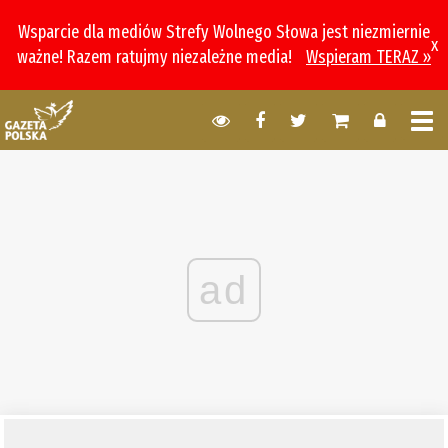
Wsparcie dla mediów Strefy Wolnego Słowa jest niezmiernie
x
ważne! Razem ratujmy niezależne media!
Wspieram TERAZ »
ad