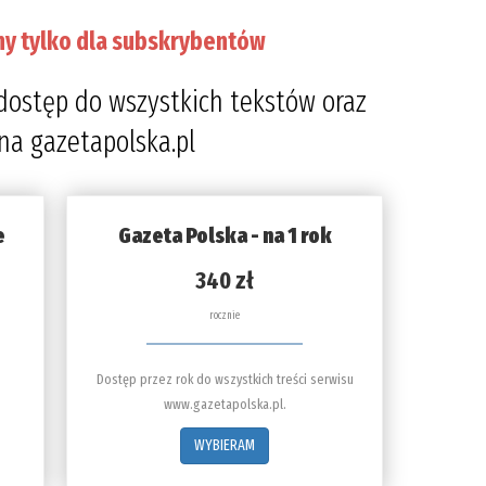
ny tylko dla subskrybentów
dostęp do wszystkich tekstów oraz
 na gazetapolska.pl
e
Gazeta Polska - na 1 rok
340 zł
rocznie
Dostęp przez rok do wszystkich treści serwisu
www.gazetapolska.pl.
WYBIERAM