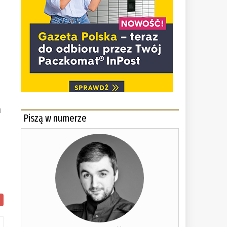
h
u
Piszą w numerze