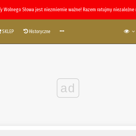
fy Wolnego Słowa jest niezmiernie ważne! Razem ratujmy niezależne
SKLEP
Historyczne
ad