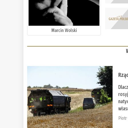
Marcin Wolski
Rząd
Dlac
rosy
naty
włas
Piotr