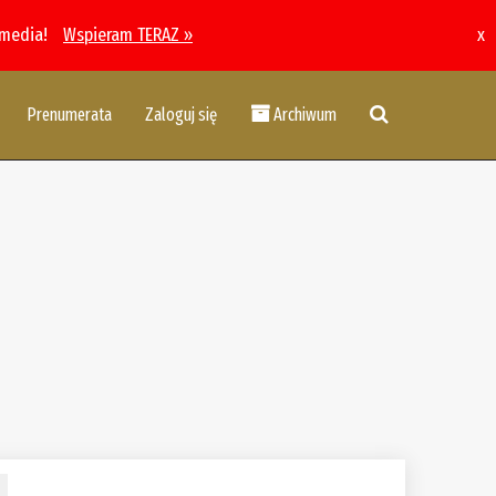
 media!
Wspieram TERAZ »
x
Prenumerata
Zaloguj się
Archiwum