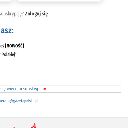
 subskrypcję?
Zaloguj się
asz:
teś
[NOWOŚĆ]
 Polskiej"
się więcej o subskrypcji
»
merata@gazetapolska.pl