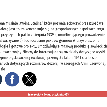
ana Musiała „Wojna Stalina”, która pozwala zobaczyć przeszłość we
zaletą jest to, że koncentruje się na gospodarczych aspektach tego
 przyczynach paktu z sierpnia 1939 r., umożliwiającego prowadzenie
liwa, żywność). Jednocześnie pakt ów generował przyśpieszenie
logie i gotowe projekty, umożliwiające masową produkcję sowieckic
 losach wojny. Niezwykle interesujące są rozdziały dotyczące wysiłk
pnie błyskawicznej ewakuacji przemysłu latem 1941 r., a także
danych dotyczących rozmiarów dezercji w szeregach Armii Czerwonej,
 się
pozostało do przeczytania: 62%