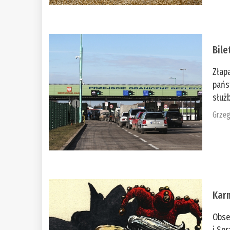
Bile
Złap
pańs
służb
Grzeg
Kar
Obse