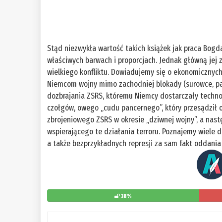
Stąd niezwykła wartość takich książek jak praca Bogd
właściwych barwach i proporcjach. Jednak główną jej 
wielkiego konfliktu. Dowiadujemy się o ekonomicznych
Niemcom wojny mimo zachodniej blokady (surowce, pa
dozbrajania ZSRS, któremu Niemcy dostarczały techno
czołgów, owego „cudu pancernego”, który przesądził o
zbrojeniowego ZSRS w okresie „dziwnej wojny”, a nastę
wspierającego te działania terroru. Poznajemy wiele 
a także bezprzykładnych represji za sam fakt oddania
38%