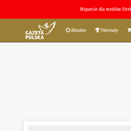
Wsparcie dla mediów Stre
Aktualne
Patronaty