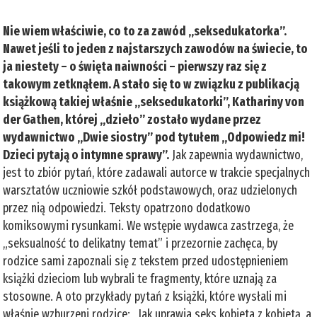
Nie wiem właściwie, co to za zawód „seksedukatorka”.
Nawet jeśli to jeden z najstarszych zawodów na świecie, to
ja niestety – o święta naiwności – pierwszy raz się z
takowym zetknąłem. A stało się to w związku z publikacją
książkową takiej właśnie „seksedukatorki”, Kathariny von
der Gathen, której „dzieło” zostało wydane przez
wydawnictwo „Dwie siostry” pod tytułem „Odpowiedz mi!
Dzieci pytają o intymne sprawy”.
Jak zapewnia wydawnictwo,
jest to zbiór pytań, które zadawali autorce w trakcie specjalnych
warsztatów uczniowie szkół podstawowych, oraz udzielonych
przez nią odpowiedzi. Teksty opatrzono dodatkowo
komiksowymi rysunkami. We wstępie wydawca zastrzega, że
„seksualność to delikatny temat” i przezornie zachęca, by
rodzice sami zapoznali się z tekstem przed udostępnieniem
książki dzieciom lub wybrali te fragmenty, które uznają za
stosowne. A oto przykłady pytań z książki, które wysłali mi
właśnie wzburzeni rodzice: „Jak uprawia seks kobieta z kobietą, a