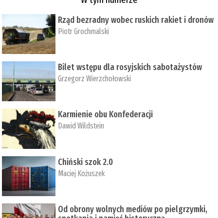
Rząd bezradny wobec ruskich rakiet i dronów
Piotr Grochmalski
Bilet wstępu dla rosyjskich sabotażystów
Grzegorz Wierzchołowski
Karmienie obu Konfederacji
Dawid Wildstein
Chiński szok 2.0
Maciej Kożuszek
Od obrony wolnych mediów po pielgrzymki,