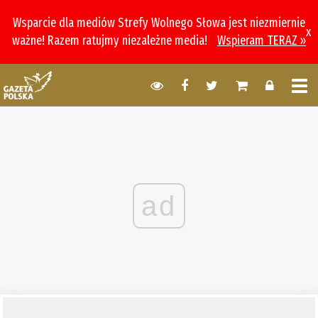
Wsparcie dla mediów Strefy Wolnego Słowa jest niezmiernie
x
ważne! Razem ratujmy niezależne media!
Wspieram TERAZ »
ad