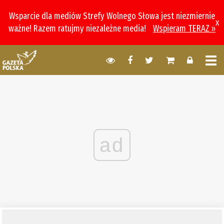
Wsparcie dla mediów Strefy Wolnego Słowa jest niezmiernie
x
ważne! Razem ratujmy niezależne media!
Wspieram TERAZ »
ad