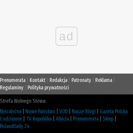
ad
Prenumerata
|
Kontakt
|
Redakcja
|
Patronaty
|
Reklama
|
Regulaminy
|
Polityka prywatności
Strefa Wolnego Słowa:
Niezależna
|
Nowe Państwo
|
VOD
|
Nasze Blogi
|
Gazeta Polska
Codziennie
|
TV Republika
|
Albicla
|
Prenumerata
|
Sklep
|
PolandDaily 24