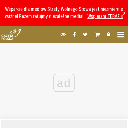
Wsparcie dla mediów Strefy Wolnego Słowa jest niezmiernie
x
ważne! Razem ratujmy niezależne media!
Wspieram TERAZ »
ad