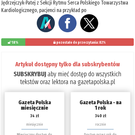
Jędrzejczyk-Patej z Sekcji Rytmu Serca Polskiego Towarzystwa
Kardiologicznego, pacjenci na przykład po
18%
pozostało do przeczytania: 82%
Artykuł dostępny tylko dla subskrybentów
SUBSKRYBUJ
aby mieć dostęp do wszystkich
tekstów oraz lektora na gazetapolska.pl
Gazeta Polska
Gazeta Polska - na
miesięcznie
1 rok
34 zł
340 zł
miesięcznie
rocznie
Miesięczny dostęp do
Dostęp przez rok do