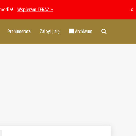
 media!
Wspieram TERAZ »
x
Prenumerata
Zaloguj się
Archiwum