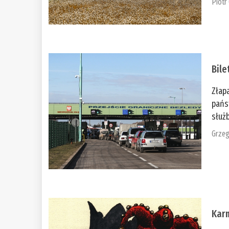
Piotr
Bile
Złap
pańs
służb
Grzeg
Kar