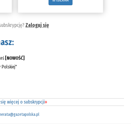
WYBIERAM
 subskrypcję?
Zaloguj się
asz:
teś
[NOWOŚĆ]
 Polskiej"
się więcej o subskrypcji
»
merata@gazetapolska.pl