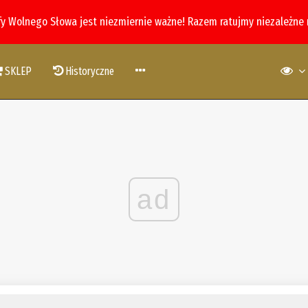
fy Wolnego Słowa jest niezmiernie ważne! Razem ratujmy niezależne
SKLEP
Historyczne
ad