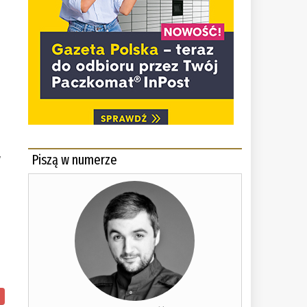
Piszą w numerze
y
h