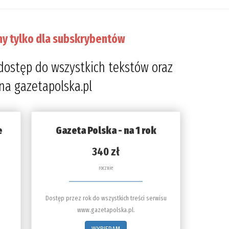
ny tylko dla subskrybentów
dostęp do wszystkich tekstów oraz
 na gazetapolska.pl
e
Gazeta Polska - na 1 rok
340 zł
rocznie
Dostęp przez rok do wszystkich treści serwisu
www.gazetapolska.pl.