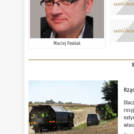
Maciej Pawlak
Rząd
Dlac
rosy
naty
włas