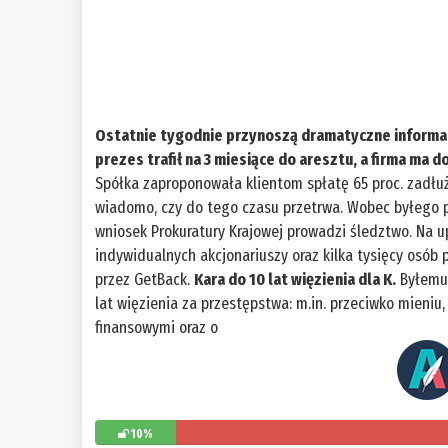
Ostatnie tygodnie przynoszą dramatyczne informacj
prezes trafił na 3 miesiące do aresztu, a firma ma 
Spółka zaproponowała klientom spłatę 65 proc. zadłuże
wiadomo, czy do tego czasu przetrwa. Wobec byłego p
wniosek Prokuratury Krajowej prowadzi śledztwo. Na up
indywidualnych akcjonariuszy oraz kilka tysięcy osób
przez GetBack.
Kara do 10 lat więzienia dla K.
Byłemu 
lat więzienia za przestępstwa: m.in. przeciwko mieni
finansowymi oraz o
10%