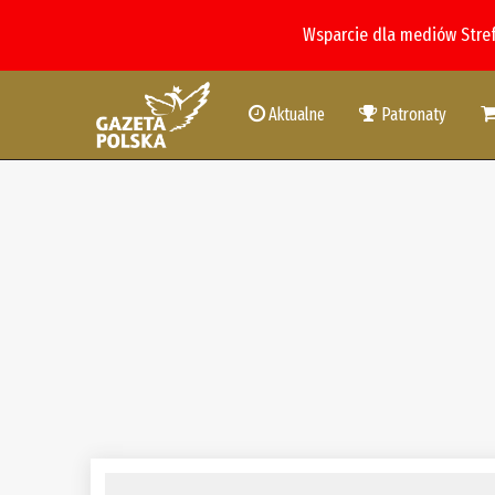
Wsparcie dla mediów Stre
Aktualne
Patronaty