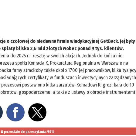
e o czołowej do niedawna firmie windykacyjnej GetBack. Jej były
do spłaty blisko 2,6 mld złotych wobec ponad 9 tys. klientów.
nia do 2025 r. i resztę w swoich akcjach. Jednak do końca nie
rezesa spółki Konrada K. Prokuratura Regionalna w Warszawie na
adku firmy straciłoby także około 1700 jej pracowników, kilka tysięc
 posiadających certyfikaty w funduszach inwestycyjnych zarządzanyc
prezesowi postawiono kilka zarzutów. Konradowi K. grozi kara do 10
u, obrotowi gospodarczemu, a także z ustawy o obrocie instrumentami
pozostało do przeczytania: 90%