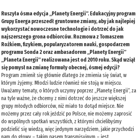
Ruszyła ósma edycja „Planety Energii”. Edukacyjny program
Grupy Energa przeszedł gruntowne zmiany, aby jak najlepiej
wykorzystać nowoczesne technologie i dotrzeć do jak
najszerszego grona odbiorców. Rozmowa z Tomaszem
Rożkiem, fizykiem, popularyzatorem nauki, gospodarzem
programu Sonda 2 oraz ambasadorem „Planety Energii”
„Planeta Energii” realizowana jest od 2010 roku. Skąd wziął
się pomysł na zmianę formuły obecnej, ósmej edycji?
Program zmienił się głównie dlatego że zmienia się świat, w
którym żyjemy. Młodzi ludzie również nie stoją w miejscu.
Uważamy tematy, o których uczymy poprzez „Planetę Energii”, za
na tyle ważne, że chcemy z nimi dotrzeć do jeszcze większej
grupy młodych odbiorców, niż miało to dotąd miejsce. Nie
możemy przez cały rok jeździć po Polsce, nie możemy zaprosić
do wspólnych spotkań wszystkich, z którymi chcielibyśmy
podzielić się wiedzą, więc jedynym narzędziem, jakie przychodzi
nam do głowy – takim pasem transmisyjnym – jest