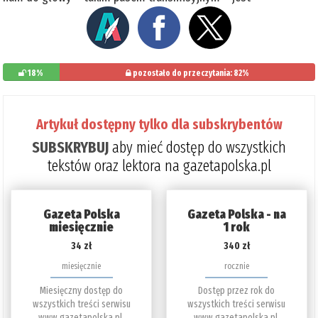
18%
pozostało do przeczytania: 82%
Artykuł dostępny tylko dla subskrybentów
SUBSKRYBUJ
aby mieć dostęp do wszystkich
tekstów oraz lektora na gazetapolska.pl
Gazeta Polska
Gazeta Polska - na
miesięcznie
1 rok
34 zł
340 zł
miesięcznie
rocznie
Miesięczny dostęp do
Dostęp przez rok do
wszystkich treści serwisu
wszystkich treści serwisu
www.gazetapolska.pl.
www.gazetapolska.pl.