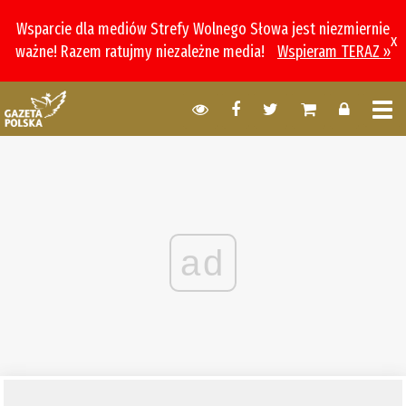
Wsparcie dla mediów Strefy Wolnego Słowa jest niezmiernie
x
ważne! Razem ratujmy niezależne media!
Wspieram TERAZ »
ad