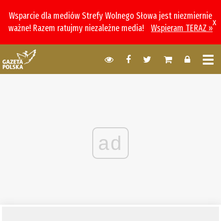
Wsparcie dla mediów Strefy Wolnego Słowa jest niezmiernie
x
ważne! Razem ratujmy niezależne media!
Wspieram TERAZ »
ad