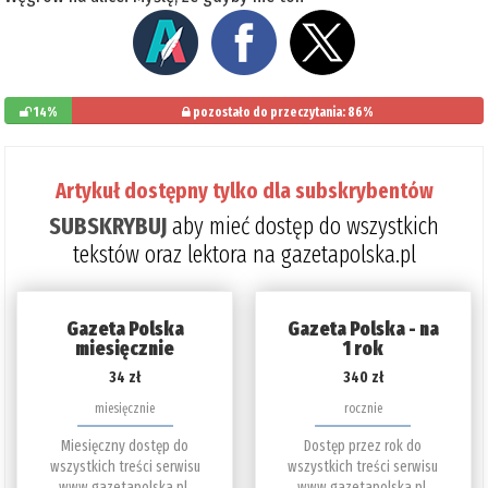
14%
pozostało do przeczytania: 86%
Artykuł dostępny tylko dla subskrybentów
SUBSKRYBUJ
aby mieć dostęp do wszystkich
tekstów oraz lektora na gazetapolska.pl
Gazeta Polska
Gazeta Polska - na
miesięcznie
1 rok
34 zł
340 zł
miesięcznie
rocznie
Miesięczny dostęp do
Dostęp przez rok do
wszystkich treści serwisu
wszystkich treści serwisu
www.gazetapolska.pl.
www.gazetapolska.pl.