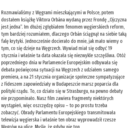
Rozmawialiśmy z Węgrami mieszkającymi w Polsce, potem
dostałem książkę Viktora Orbána wydaną przez Frondę „Ojczyzna
jest jedna”. Im dłużej zgłębiałem fenomen węgierskiech reform,
tym bardziej rozumiałem, dlaczego Orbán ściągnął na siebie taką
falę krytyki. Jednocześnie docierało do mnie, jak mało wiemy o
tym, co się dzieje na Węgrzech. Wywiad miał się odbyć 19
stycznia i właśnie ta data okazała się niezwykle szczęśliwa. Otóż
poprzedniego dnia w Parlamencie Europejskim odbywała się
debata poświęcona sytuacji na Węgrzech z udziałem samego
premiera, a na 21 stycznia organizacje społeczne sympatyzujące
z Fideszem zapowiedziały w Budapeszcie marsz poparcia dla
polityki rządu. To, co działo się w Strasburgu, na pewno debaty
nie przypominało. Nasz film zawiera fragmenty niektórych
wystąpień, więc oszczędzę opisu – to po prostu trzeba
zobaczyć. Obrady Parlamentu Europejskiego transmitowała
telewizja węgierska i właśnie ten obraz wyprowadził rzesze
Węgrów na ulice. Myślę, że gdyby nie ton