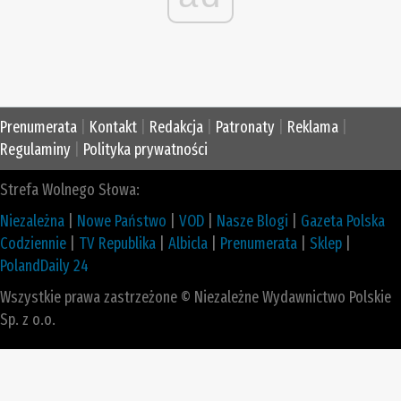
Prenumerata
|
Kontakt
|
Redakcja
|
Patronaty
|
Reklama
|
Regulaminy
|
Polityka prywatności
Strefa Wolnego Słowa:
Niezależna
|
Nowe Państwo
|
VOD
|
Nasze Blogi
|
Gazeta Polska
Codziennie
|
TV Republika
|
Albicla
|
Prenumerata
|
Sklep
|
PolandDaily 24
Wszystkie prawa zastrzeżone © Niezależne Wydawnictwo Polskie
Sp. z o.o.