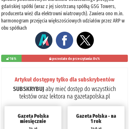
gdańskiej spółki (wraz z jej siostrzaną spółką GSG Towers,
producenta wież dla elektrowni wiatrowych). Zawiera ono m.in.
harmonogram przejęcia większościowych udziałów przez ARP w
obu spółkach
16%
pozostało do przeczytania: 84%
Artykuł dostępny tylko dla subskrybentów
SUBSKRYBUJ
aby mieć dostęp do wszystkich
tekstów oraz lektora na gazetapolska.pl
Gazeta Polska
Gazeta Polska - na
miesięcznie
1 rok
34 zł
340 zł