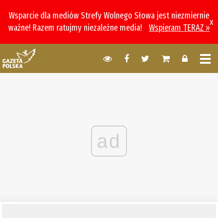
Wsparcie dla mediów Strefy Wolnego Słowa jest niezmiernie
x
ważne! Razem ratujmy niezależne media!
Wspieram TERAZ »
ad