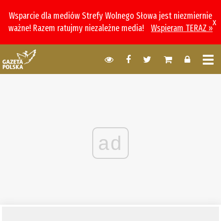
Wsparcie dla mediów Strefy Wolnego Słowa jest niezmiernie
x
ważne! Razem ratujmy niezależne media!
Wspieram TERAZ »
ad