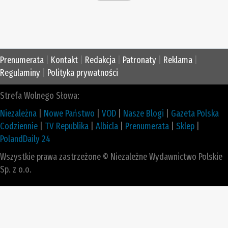
Prenumerata
|
Kontakt
|
Redakcja
|
Patronaty
|
Reklama
|
Regulaminy
|
Polityka prywatności
Strefa Wolnego Słowa:
Niezależna
|
Nowe Państwo
|
VOD
|
Nasze Blogi
|
Gazeta Polska
Codziennie
|
TV Republika
|
Albicla
|
Prenumerata
|
Sklep
|
PolandDaily 24
Wszystkie prawa zastrzeżone © Niezależne Wydawnictwo Polskie
Sp. z o.o.