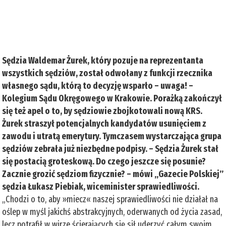
Sędzia Waldemar Żurek, który pozuje na reprezentanta
wszystkich sędziów, został odwołany z funkcji rzecznika
własnego sądu, którą to decyzję wsparło – uwaga! –
Kolegium Sądu Okręgowego w Krakowie. Porażką zakończył
się też apel o to, by sędziowie zbojkotowali nową KRS.
Żurek straszył potencjalnych kandydatów usunięciem z
zawodu i utratą emerytury. Tymczasem wystarczająca grupa
sędziów zebrała już niezbędne podpisy. – Sędzia Żurek stał
się postacią groteskową. Do czego jeszcze się posunie?
Zacznie grozić sędziom fizycznie? – mówi „Gazecie Polskiej”
sędzia Łukasz Piebiak, wiceminister sprawiedliwości.
„Chodzi o to, aby »miecz« naszej sprawiedliwości nie działał na
oślep w myśl jakichś abstrakcyjnych, oderwanych od życia zasad,
lecz potrafił w wirze ścierających się sił uderzyć całym swoim