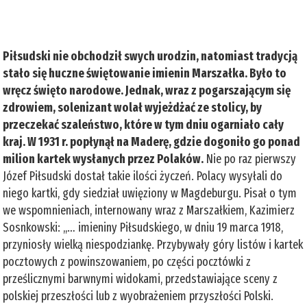
Piłsudski nie obchodził swych urodzin, natomiast tradycją
stało się huczne świętowanie imienin Marszałka. Było to
wręcz święto narodowe. Jednak, wraz z pogarszającym się
zdrowiem, solenizant wolał wyjeżdżać ze stolicy, by
przeczekać szaleństwo, które w tym dniu ogarniało cały
kraj. W 1931 r. popłynął na Maderę, gdzie dogoniło go ponad
milion kartek wysłanych przez Polaków.
Nie po raz pierwszy
Józef Piłsudski dostał takie ilości życzeń. Polacy wysyłali do
niego kartki, gdy siedział uwięziony w Magdeburgu. Pisał o tym
we wspomnieniach, internowany wraz z Marszałkiem, Kazimierz
Sosnkowski: ,,… imieniny Piłsudskiego, w dniu 19 marca 1918,
przyniosły wielką niespodziankę. Przybywały góry listów i kartek
pocztowych z powinszowaniem, po części pocztówki z
prześlicznymi barwnymi widokami, przedstawiające sceny z
polskiej przeszłości lub z wyobrażeniem przyszłości Polski.