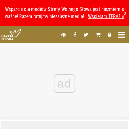
Wsparcie dla mediów Strefy Wolnego Słowa jest niezmiernie
x
ważne! Razem ratujmy niezależne media!
Wspieram TERAZ »
ad