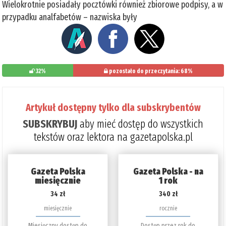
Wielokrotnie posiadały pocztówki również zbiorowe podpisy, a w
przypadku analfabetów – nazwiska były
32%
pozostało do przeczytania: 68%
Artykuł dostępny tylko dla subskrybentów
SUBSKRYBUJ
aby mieć dostęp do wszystkich
tekstów oraz lektora na gazetapolska.pl
Gazeta Polska
Gazeta Polska - na
miesięcznie
1 rok
34 zł
340 zł
miesięcznie
rocznie
Miesięczny dostęp do
Dostęp przez rok do