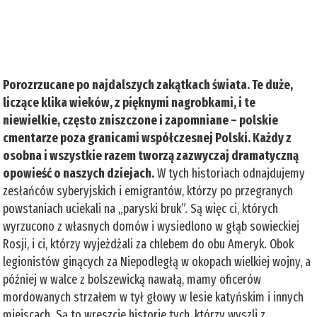
Porozrzucane po najdalszych zakątkach świata. Te duże,
liczące klika wieków, z pięknymi nagrobkami, i te
niewielkie, często zniszczone i zapomniane – polskie
cmentarze poza granicami współczesnej Polski. Każdy z
osobna i wszystkie razem tworzą zazwyczaj dramatyczną
opowieść o naszych dziejach.
W tych historiach odnajdujemy
zesłańców syberyjskich i emigrantów, którzy po przegranych
powstaniach uciekali na „paryski bruk”. Są więc ci, których
wyrzucono z własnych domów i wysiedlono w głąb sowieckiej
Rosji, i ci, którzy wyjeżdżali za chlebem do obu Ameryk. Obok
legionistów ginących za Niepodległą w okopach wielkiej wojny, a
później w walce z bolszewicką nawałą, mamy oficerów
mordowanych strzałem w tył głowy w lesie katyńskim i innych
miejscach. Są to wreszcie historie tych, którzy wyszli z