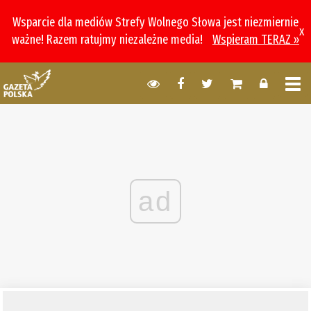
Wsparcie dla mediów Strefy Wolnego Słowa jest niezmiernie
x
ważne! Razem ratujmy niezależne media!
Wspieram TERAZ »
ad