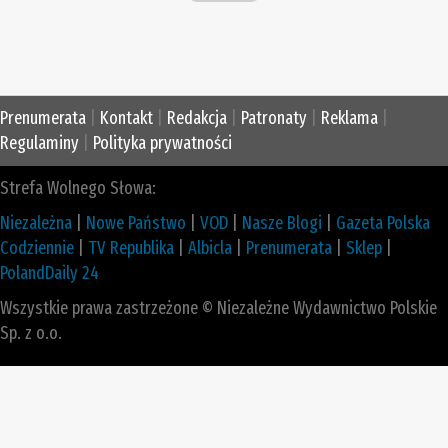
Prenumerata
|
Kontakt
|
Redakcja
|
Patronaty
|
Reklama
|
Regulaminy
|
Polityka prywatności
Strefa Wolnego Słowa:
Niezależna
|
Nowe Państwo
|
VOD
|
Nasze Blogi
|
Gazeta Polska
Codziennie
|
TV Republika
|
Albicla
|
Prenumerata
|
Sklep
|
PolandDaily 24
Wszystkie prawa zastrzeżone © Niezależne Wydawnictwo Polskie
Sp. z o.o.