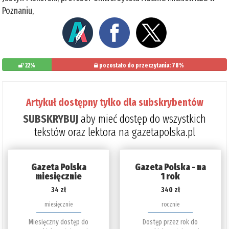
Poznaniu,
22%
pozostało do przeczytania: 78%
Artykuł dostępny tylko dla subskrybentów
SUBSKRYBUJ
aby mieć dostęp do wszystkich
tekstów oraz lektora na gazetapolska.pl
Gazeta Polska
Gazeta Polska - na
miesięcznie
1 rok
34 zł
340 zł
miesięcznie
rocznie
Miesięczny dostęp do
Dostęp przez rok do