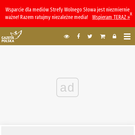
Wsparcie dla mediów Strefy Wolnego Słowa jest niezmiernie
x
ważne! Razem ratujmy niezależne media!
Wspieram TERAZ »
ad