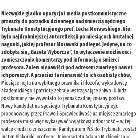
Niezwykle gładko opozycja i media postkomunistyczne
przeszły do porządku dziennego nad śmiercią sędziego
Trybunału Konstytucyjnego prof. Lecha Morawskiego. Nie
było najdrobniejszej autorefleksji po miesiącach brutalnej
nagonki, jakiej profesor Morawski podlegał. Jedyne, na co
zdobyła się „Gazeta Wyborcza”, to wyłączenie możliwości
zamieszczania komentarzy pod informacją o śmierci
profesora. Zalew nienawiści pod adresem zmarłego nawet
ich poruszył. A przecież ta nienawiść to ich osobisty chów.
Miesiące hejtu na wybitnego prawnika i filozofa, wykładowcę
akademickiego i patriotę zebrały wstrząsające żniwo. U ludzi
postkomuny nie wywołało to jednak żadnej zmiany postaw.
Nowy kandydat na sędziego Trybunału Konstytucyjnego
proponowany przez Prawo i Sprawiedliwość na miejsce zmarłego
profesora musi więc wykazywać wyjątkową odporność – w tej
walce chodzi o zniszczenie. Kandydatem PiS do Trybunału został
Justyn Piskorski, profesor Uniwersytetu Adama Mickiewicza w