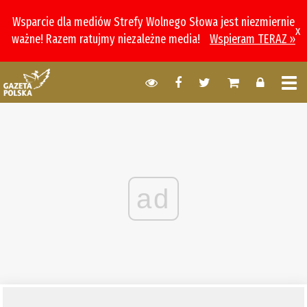
Wsparcie dla mediów Strefy Wolnego Słowa jest niezmiernie
x
ważne! Razem ratujmy niezależne media!
Wspieram TERAZ »
ad