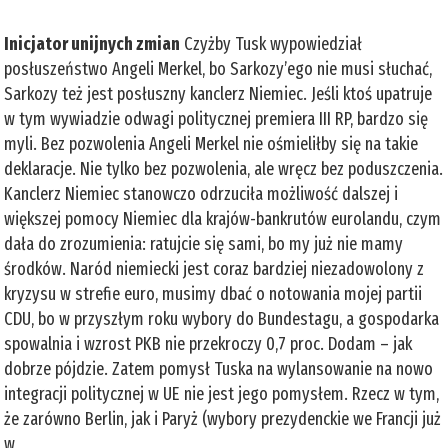
Inicjator unijnych zmian
Czyżby Tusk wypowiedział
posłuszeństwo Angeli Merkel, bo Sarkozy’ego nie musi słuchać,
Sarkozy też jest posłuszny kanclerz Niemiec. Jeśli ktoś upatruje
w tym wywiadzie odwagi politycznej premiera III RP, bardzo się
myli. Bez pozwolenia Angeli Merkel nie ośmieliłby się na takie
deklaracje. Nie tylko bez pozwolenia, ale wręcz bez poduszczenia.
Kanclerz Niemiec stanowczo odrzuciła możliwość dalszej i
większej pomocy Niemiec dla krajów-bankrutów eurolandu, czym
dała do zrozumienia: ratujcie się sami, bo my już nie mamy
środków. Naród niemiecki jest coraz bardziej niezadowolony z
kryzysu w strefie euro, musimy dbać o notowania mojej partii
CDU, bo w przyszłym roku wybory do Bundestagu, a gospodarka
spowalnia i wzrost PKB nie przekroczy 0,7 proc. Dodam – jak
dobrze pójdzie. Zatem pomysł Tuska na wylansowanie na nowo
integracji politycznej w UE nie jest jego pomysłem. Rzecz w tym,
że zarówno Berlin, jak i Paryż (wybory prezydenckie we Francji już
w