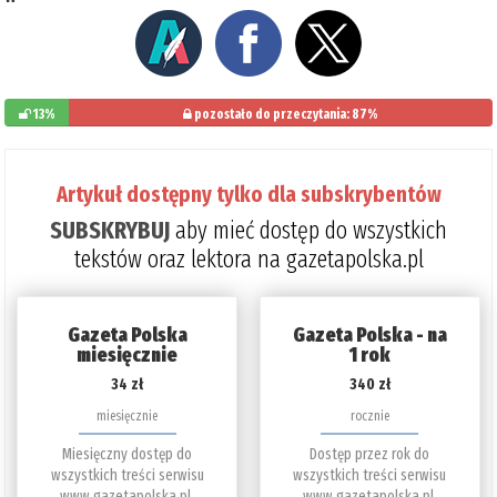
13%
pozostało do przeczytania: 87%
Artykuł dostępny tylko dla subskrybentów
SUBSKRYBUJ
aby mieć dostęp do wszystkich
tekstów oraz lektora na gazetapolska.pl
Gazeta Polska
Gazeta Polska - na
miesięcznie
1 rok
34 zł
340 zł
miesięcznie
rocznie
Miesięczny dostęp do
Dostęp przez rok do
wszystkich treści serwisu
wszystkich treści serwisu
www.gazetapolska.pl.
www.gazetapolska.pl.