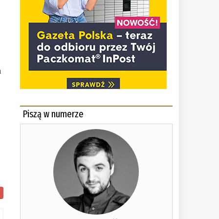
a
Piszą w numerze
m