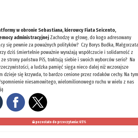
tformy w obronie Sebastiana, kierowcy Fiata Seicento,
emocy administracyjnej
Zachodzę w głowę, do kogo adresowany
jący się pewnie za poważnych polityków? Czy Borys Budka, Małgorzat
rzy dziś śmiertelnie poważnie wyrażają współczucie i solidarność z
e strony państwa PiS, traktują siebie i swoich wyborców serio? Na
 rzeczywistości, a ludzka pamięć sięga nieco dalej niż wczorajsze
m dzieje się krzywda, to bardzo cenione przez rodaków cechy. Na ty
 Wspomnienie niesamowitego, wielomilionowego ruchu w wielu z nas
ją
pozostało do przeczytania: 65%