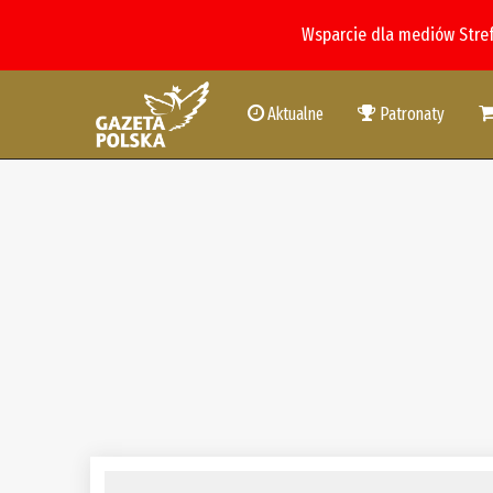
Wsparcie dla mediów Stre
Aktualne
Patronaty