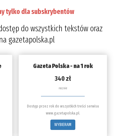
ny tylko dla subskrybentów
dostęp do wszystkich tekstów oraz
 na gazetapolska.pl
e
Gazeta Polska - na 1 rok
340 zł
rocznie
Dostęp przez rok do wszystkich treści serwisu
www.gazetapolska.pl.
WYBIERAM