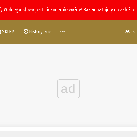
fy Wolnego Słowa jest niezmiernie ważne! Razem ratujmy niezależne
SKLEP
Historyczne
ad