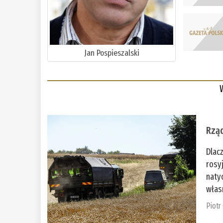
Jan Pospieszalski
Rząd
Dlac
rosy
naty
włas
Piotr