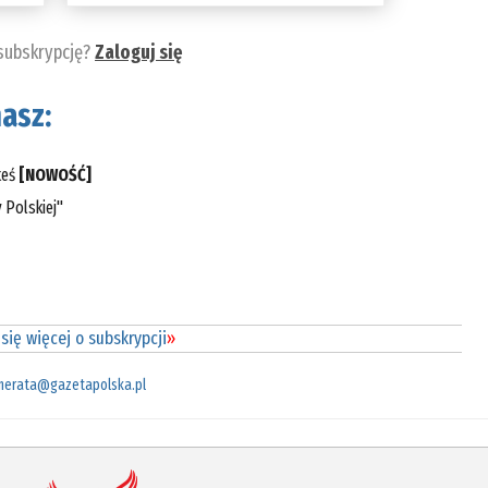
 subskrypcję?
Zaloguj się
asz:
teś
[NOWOŚĆ]
 Polskiej"
się więcej o subskrypcji
»
merata@gazetapolska.pl