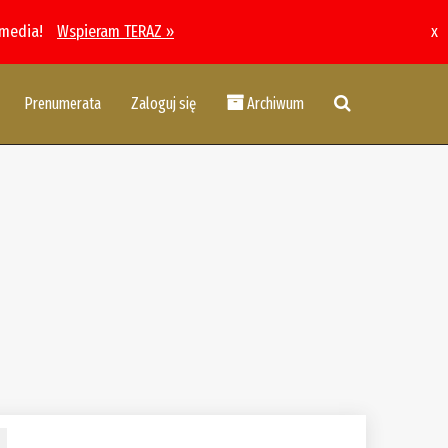
 media!
Wspieram TERAZ »
x
Prenumerata
Zaloguj się
Archiwum