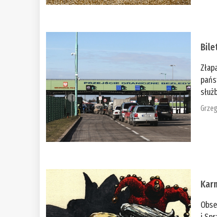
Bile
Złap
pańs
służb
Grzeg
Kar
Obse