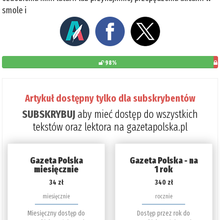
smole i
98%
po
d
Artykuł dostępny tylko dla subskrybentów
pr
SUBSKRYBUJ
aby mieć dostęp do wszystkich
2
tekstów oraz lektora na gazetapolska.pl
Gazeta Polska
Gazeta Polska - na
miesięcznie
1 rok
34 zł
340 zł
miesięcznie
rocznie
Miesięczny dostęp do
Dostęp przez rok do