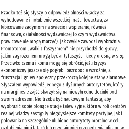
Rzadko też się słyszy o odpowiedzialności władzy za
wyhodowanie i hołubienie wszelkiej maści lewactwa, za
kibicowanie zadymom na świecie i wspieranie, również
finansowe, działalności wydawniczej (o czym wydawnictwa
prawicowe nie mogą marzyć). Jak zwykle zawodzi wyobraźnia.
Promotorom „walki z faszyzmem” nie przychodzi do głowy,
jakim zagrożeniem mogą być antyfaszyści, kiedy urosną w siłę.
Przeciwko czemu i komu mogą się obrócić, jeśli kryzys
ekonomiczny jeszcze się pogłębi, bezrobocie wzrośnie, a
frustracja i gniew społeczny przekroczą kolejne stany alarmowe.
Słyszałem wypowiedź jednego z dyżurnych autorytetów, który
na marginesie zajść skarżył się na niewybredne docinki pod
swoim adresem. Nie trzeba być naukowym fantastą, aby
wyobrazić sobie płonące stacje telewizyjne, które w roli centrów
realnej władzy zastąpiły niegdysiejsze komitety partyjne, jak i
polowania na szczególnie ulubione autorytety moralne w celu
ozdobienia nimi latarń lub przynajmniej przepędzenia ulicami w