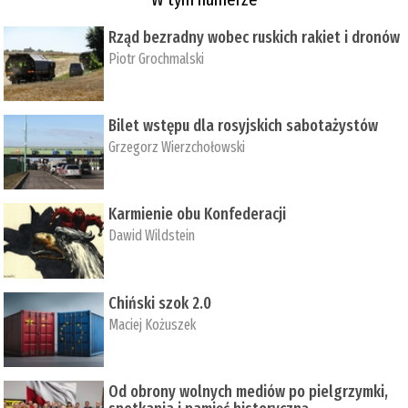
Rząd bezradny wobec ruskich rakiet i dronów
Piotr Grochmalski
Bilet wstępu dla rosyjskich sabotażystów
Grzegorz Wierzchołowski
Karmienie obu Konfederacji
Dawid Wildstein
Chiński szok 2.0
Maciej Kożuszek
Od obrony wolnych mediów po pielgrzymki,