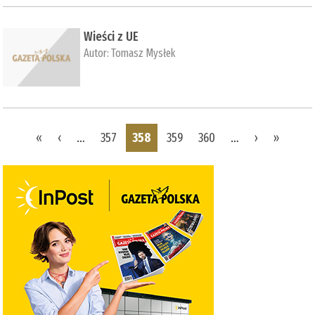
Wieści z UE
Autor:
Tomasz Mysłek
Pages
«
‹
…
357
358
359
360
…
›
»