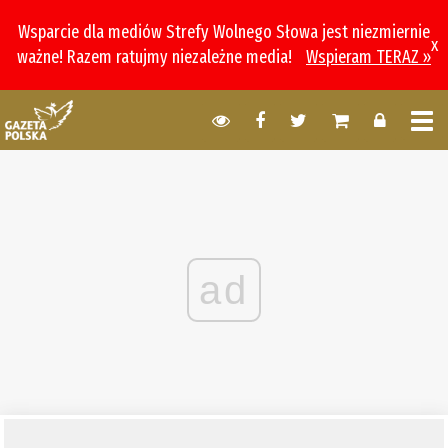
Wsparcie dla mediów Strefy Wolnego Słowa jest niezmiernie
x
ważne! Razem ratujmy niezależne media!
Wspieram TERAZ »
ad