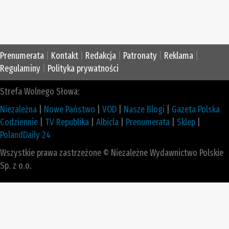
Prenumerata
|
Kontakt
|
Redakcja
|
Patronaty
|
Reklama
|
Regulaminy
|
Polityka prywatności
Strefa Wolnego Słowa:
Niezależna
|
Nowe Państwo
|
VOD
|
Nasze Blogi
|
Gazeta Polska
Codziennie
|
TV Republika
|
Albicla
|
Prenumerata
|
Sklep
|
PolandDaily 24
Wszystkie prawa zastrzeżone © Niezależne Wydawnictwo Polskie
Sp. z o.o.