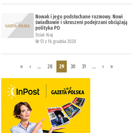
Nowak i jego podsłuchane rozmowy. Nowi
świadkowie i skruszeni podejrzani obciążają
polityka PO
Dział:
Kraj
Nr 51 z 16 grudnia 2020
Pages
«
‹
…
28
29
30
31
…
›
»