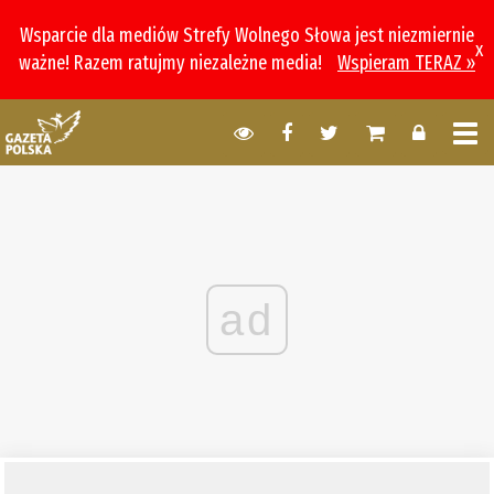
Wsparcie dla mediów Strefy Wolnego Słowa jest niezmiernie
x
ważne! Razem ratujmy niezależne media!
Wspieram TERAZ »
ad