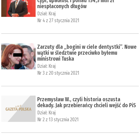
Cypr, upadłość i ponad 154,5 mln zł
niespłaconych długów
Dział:
Kraj
Nr 4 z 27 stycznia 2021
Zarzuty dla „bogini w ciele dentystki”. Nowe
wątki w śledztwie przeciwko byłemu
ministrowi Tuska
Dział:
Kraj
Nr 3 z 20 stycznia 2021
Przemysław W., czyli historia oszusta
dekady. Jak przebierańcy chcieli wejść do PiS
Dział:
Kraj
Nr 2 z 13 stycznia 2021