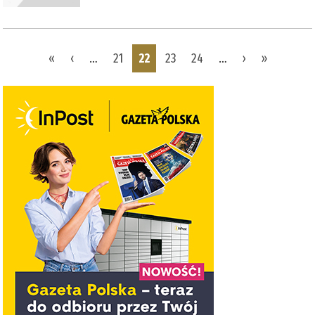
Pages
«
‹
…
21
22
23
24
…
›
»