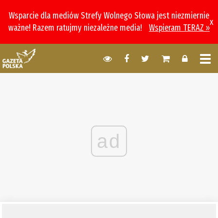
Wsparcie dla mediów Strefy Wolnego Słowa jest niezmiernie
x
ważne! Razem ratujmy niezależne media!
Wspieram TERAZ »
ad