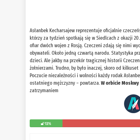
Asłanbek Kecharsajew reprezentuje oficjalnie czeczeń
którzy za tydzień spotkają się w Siedlcach z okazji 20
ofiar dwóch wojen z Rosją. Czeczeni zdają się nimi wy
obywateli. Około jedną czwartą narodu. Statystyka prze
dzieci. Ale jakby na przekór tragicznej historii Czecze
żołnierzami. Trudno, by było inaczej, skoro od kilkuset
Poczucie niezależności i wolności każdy rodak Asłanb
ostatniego mężczyzny – powtarza.
W orbicie Moskwy
zatrzymaniem
13%