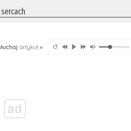
 sercach
ad