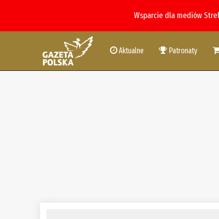
Wsparcie dla mediów Stre
Aktualne
Patronaty