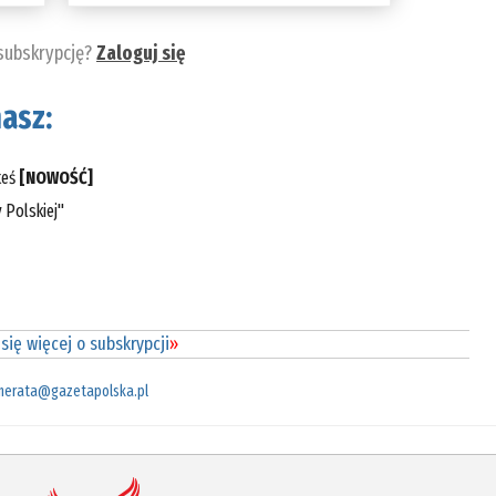
 subskrypcję?
Zaloguj się
asz:
teś
[NOWOŚĆ]
 Polskiej"
się więcej o subskrypcji
»
merata@gazetapolska.pl