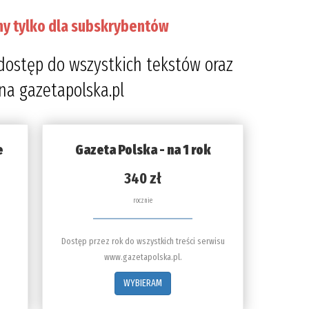
ny tylko dla subskrybentów
dostęp do wszystkich tekstów oraz
 na gazetapolska.pl
e
Gazeta Polska - na 1 rok
340 zł
rocznie
Dostęp przez rok do wszystkich treści serwisu
www.gazetapolska.pl.
WYBIERAM