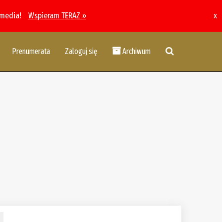
 media!
Wspieram TERAZ »
x
Prenumerata
Zaloguj się
Archiwum