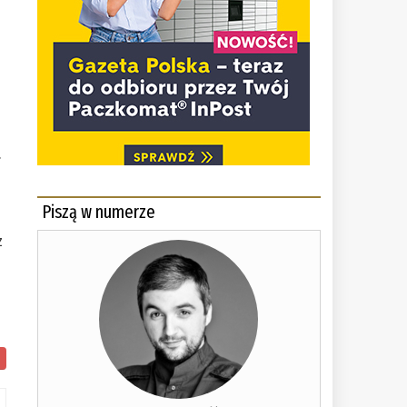
.
Piszą w numerze
z