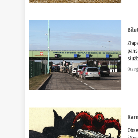
Bile
Złap
pańs
służb
Grzeg
Kar
Obse