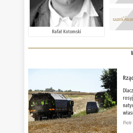
Rafał Kotomski
Rząd
Dlac
rosy
naty
włas
Piotr