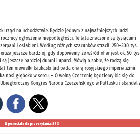
ski rząd na uchodźstwie. Będzie jednym z najważniejszych ludzi,
. rocznicy ogłoszenia niepodległości. Te lata znaczone są tysiącami
czerpani i osłabieni. Według różnych szacunków stracili 250–300 tys.
raża jeszcze bardziej, gdy dopowiemy, że wśród ofiar jest ok. 50 tys
ni są jeszcze bardziej dumni i uparci. Mówią o sobie, że rodzą się
 lat ten niewielki kaukaski lud pada ofiarą rosyjskiego imperializmu.
eka nosi głęboko w sercu. – O wolną Czeczenię będziemy bić się do
Ubiegłoroczny Kongres Narodu Czeczeńskiego w Pułtusku i skandal 
pozostało do przeczytania: 87%