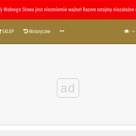
fy Wolnego Słowa jest niezmiernie ważne! Razem ratujmy niezależne
SKLEP
Historyczne
ad