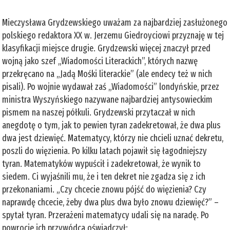
Mieczysława Grydzewskiego uważam za najbardziej zasłużonego
polskiego redaktora XX w. Jerzemu Giedroyciowi przyznaję w tej
klasyfikacji miejsce drugie. Grydzewski więcej znaczył przed
wojną jako szef „Wiadomości Literackich”, których nazwę
przekręcano na „Jadą Mośki literackie” (ale endecy też w nich
pisali). Po wojnie wydawał zaś „Wiadomości” londyńskie, przez
ministra Wyszyńskiego nazywane najbardziej antysowieckim
pismem na naszej półkuli. Grydzewski przytaczał w nich
anegdotę o tym, jak to pewien tyran zadekretował, że dwa plus
dwa jest dziewięć. Matematycy, którzy nie chcieli uznać dekretu,
poszli do więzienia. Po kilku latach pojawił się łagodniejszy
tyran. Matematyków wypuścił i zadekretował, że wynik to
siedem. Ci wyjaśnili mu, że i ten dekret nie zgadza się z ich
przekonaniami. „Czy chcecie znowu pójść do więzienia? Czy
naprawdę chcecie, żeby dwa plus dwa było znowu dziewięć?” –
spytał tyran. Przerażeni matematycy udali się na naradę. Po
powrocie ich przywódca oświadczył: „