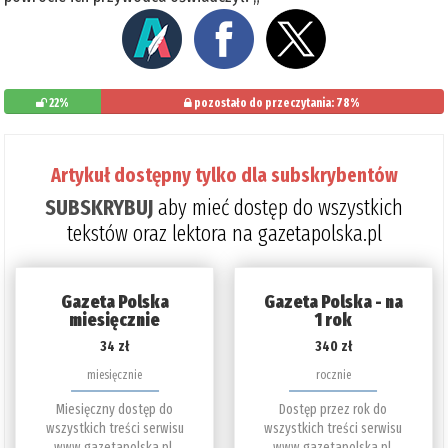
22%
pozostało do przeczytania: 78%
Artykuł dostępny tylko dla subskrybentów
SUBSKRYBUJ
aby mieć dostęp do wszystkich
tekstów oraz lektora na gazetapolska.pl
Gazeta Polska
Gazeta Polska - na
miesięcznie
1 rok
34 zł
340 zł
miesięcznie
rocznie
Miesięczny dostęp do
Dostęp przez rok do
wszystkich treści serwisu
wszystkich treści serwisu
www.gazetapolska.pl.
www.gazetapolska.pl.