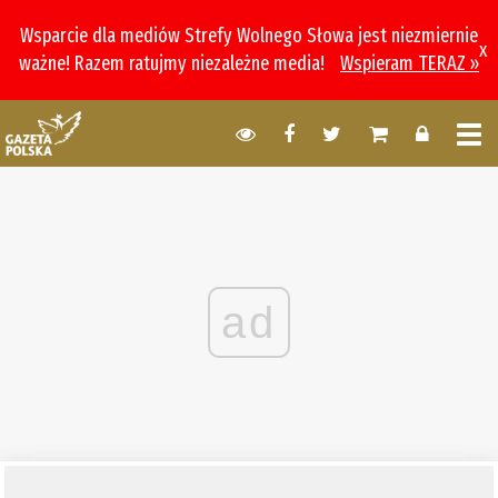
Wsparcie dla mediów Strefy Wolnego Słowa jest niezmiernie
x
ważne! Razem ratujmy niezależne media!
Wspieram TERAZ »
ad