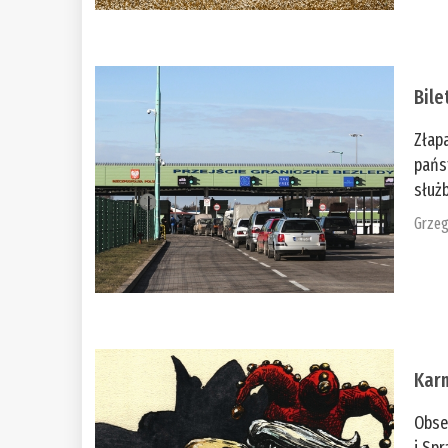
Bile
Złap
pańs
służb
Grzeg
Kar
Obse