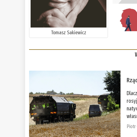
Tomasz Sakiewicz
Rząd
Dlac
rosy
naty
włas
Piotr