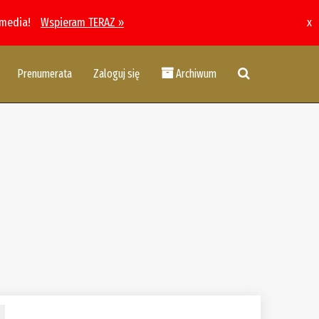
 media!
Wspieram TERAZ »
x
Prenumerata
Zaloguj się
Archiwum