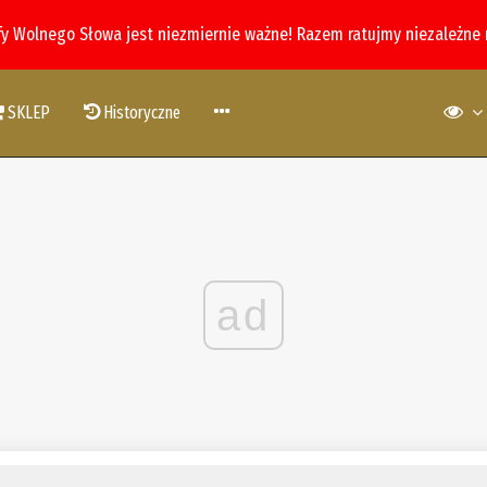
fy Wolnego Słowa jest niezmiernie ważne! Razem ratujmy niezależne
SKLEP
Historyczne
ad