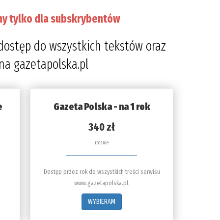
ny tylko dla subskrybentów
dostęp do wszystkich tekstów oraz
 na gazetapolska.pl
e
Gazeta Polska - na 1 rok
340 zł
rocznie
Dostęp przez rok do wszystkich treści serwisu
www.gazetapolska.pl.
WYBIERAM