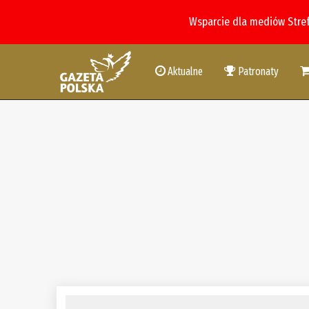
Wsparcie dla mediów Stre
Aktualne
Patronaty