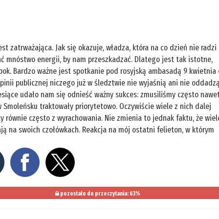
st zatrważająca. Jak się okazuje, władza, która na co dzień nie radzi
ać mnóstwo energii, by nam przeszkadzać. Dlatego jest tak istotne,
bok. Bardzo ważne jest spotkanie pod rosyjską ambasadą 9 kwietnia 
pinii publicznej niczego już w śledztwie nie wyjaśnią ani nie oddadz
siące udało nam się odnieść ważny sukces: zmusiliśmy często nawe
 Smoleńsku traktowały priorytetowo. Oczywiście wiele z nich dalej
ty równie często z wyrachowania. Nie zmienia to jednak faktu, że wiel
ają na swoich czołówkach. Reakcja na mój ostatni felieton, w którym
pozostało do przeczytania: 63%