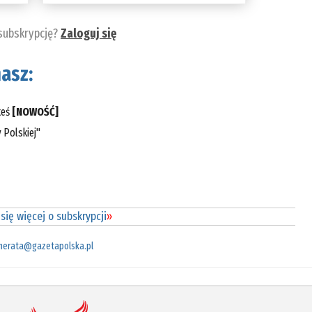
 subskrypcję?
Zaloguj się
asz:
teś
[NOWOŚĆ]
 Polskiej"
się więcej o subskrypcji
»
merata@gazetapolska.pl