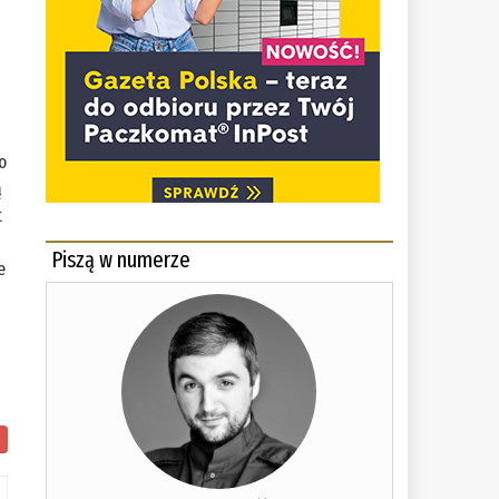
o
ą
t
Piszą w numerze
e