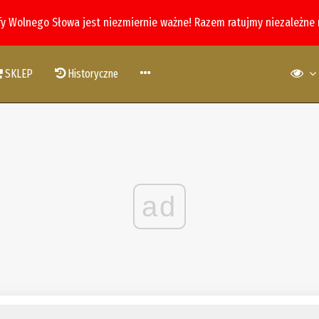
fy Wolnego Słowa jest niezmiernie ważne! Razem ratujmy niezależne
SKLEP
Historyczne
ad