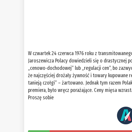
W czwartek 24 czerwca 1976 roku z transmitowanego 
Jaroszewicza Polacy dowiedzieli się o drastycznej 
„cenowo-dochodowej” lub „regulacji cen”, bo zazwyc
że najczęściej drożały żywność i towary kupowane re
tanieją czołgi” – żartowano. Jednak tym razem Pola
premiera, było wręcz porażające. Ceny mięsa wzrasta
Proszę sobie