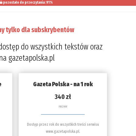
pozostało do przeczytania: 91%
ny tylko dla subskrybentów
dostęp do wszystkich tekstów oraz
 na gazetapolska.pl
e
Gazeta Polska - na 1 rok
340 zł
rocznie
Dostęp przez rok do wszystkich treści serwisu
www.gazetapolska.pl.