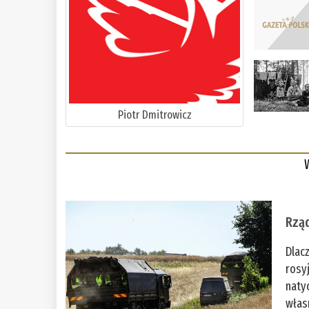
Piotr Dmitrowicz
Rząd
Dlac
rosy
naty
włas