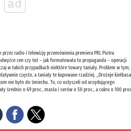
ad
przez radio i telewizję przemówienia premiera PRL Piotra
podwyżce cen czy też – jak formułowała to propaganda – operacji
zaj w takich przypadkach niektóre towary taniały. Problem w tym,
latywnie często, a taniały te kupowane rzadziej. „Drożeje kiełbasa
kom nie było do śmiechu. To, co usłyszeli od urzędującego
ły średnio o 69 proc., masła i serów o 50 proc., a cukru o 100 proc