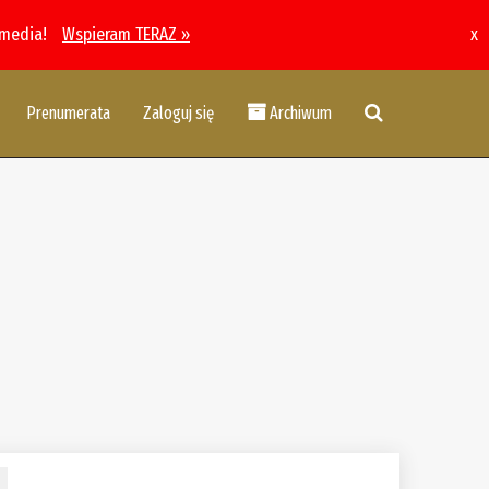
 media!
Wspieram TERAZ »
x
Prenumerata
Zaloguj się
Archiwum