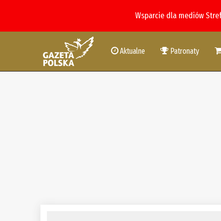
Wsparcie dla mediów Stre
Aktualne
Patronaty