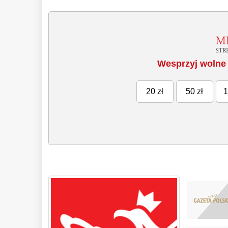
Wesprzyj wolne 
20 zł
50 zł
1