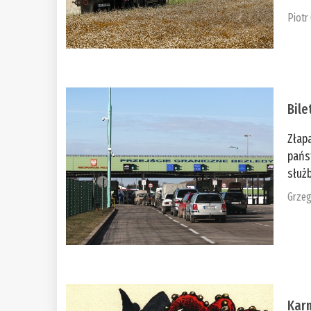
Piotr
Bile
Złap
pańs
służb
Grzeg
Kar