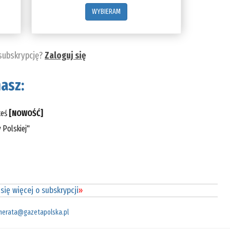
WYBIERAM
 subskrypcję?
Zaloguj się
asz:
teś
[NOWOŚĆ]
 Polskiej"
się więcej o subskrypcji
»
merata@gazetapolska.pl