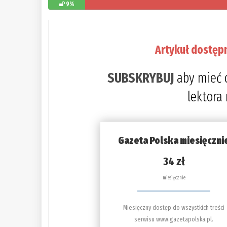
9%
Artykuł dostęp
SUBSKRYBUJ
aby mieć 
lektora
Gazeta Polska miesięczni
34 zł
miesięcznie
Miesięczny dostęp do wszystkich treści
serwisu www.gazetapolska.pl.