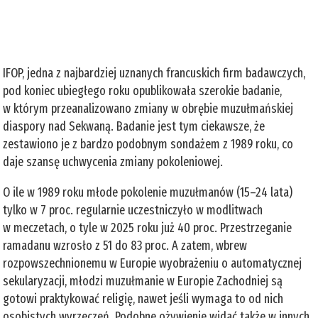
IFOP, jedna z najbardziej uznanych francuskich firm badawczych,
pod koniec ubiegłego roku opublikowała szerokie badanie,
w którym przeanalizowano zmiany w obrębie muzułmańskiej
diaspory nad Sekwaną. Badanie jest tym ciekawsze, że
zestawiono je z bardzo podobnym sondażem z 1989 roku, co
daje szansę uchwycenia zmiany pokoleniowej.
O ile w 1989 roku młode pokolenie muzułmanów (15–24 lata)
tylko w 7 proc. regularnie uczestniczyło w modlitwach
w meczetach, o tyle w 2025 roku już 40 proc. Przestrzeganie
ramadanu wzrosło z 51 do 83 proc. A zatem, wbrew
rozpowszechnionemu w Europie wyobrażeniu o automatycznej
sekularyzacji, młodzi muzułmanie w Europie Zachodniej są
gotowi praktykować religię, nawet jeśli wymaga to od nich
osobistych wyrzeczeń. Podobne ożywienie widać także w innych