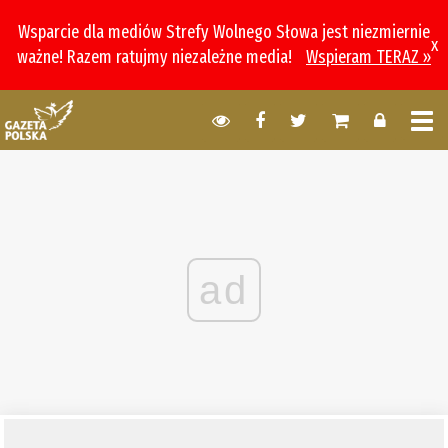
Wsparcie dla mediów Strefy Wolnego Słowa jest niezmiernie
x
ważne! Razem ratujmy niezależne media!
Wspieram TERAZ »
ad