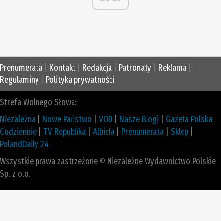
Prenumerata
|
Kontakt
|
Redakcja
|
Patronaty
|
Reklama
|
Regulaminy
|
Polityka prywatności
Strefa Wolnego Słowa:
Niezależna
|
Nowe Państwo
|
VOD
|
Nasze Blogi
|
Gazeta Polska
Codziennie
|
TV Republika
|
Albicla
|
Prenumerata
|
Sklep
|
PolandDaily 24
Wszystkie prawa zastrzeżone © Niezależne Wydawnictwo Polskie
Sp. z o.o.