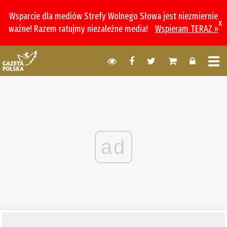
Wsparcie dla mediów Strefy Wolnego Słowa jest niezmiernie
x
ważne! Razem ratujmy niezależne media!
Wspieram TERAZ »
ad