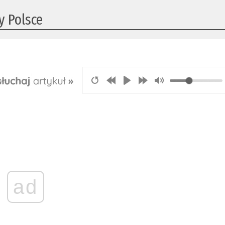
y Polsce
ad