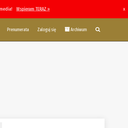
 media!
Wspieram TERAZ »
x
Prenumerata
Zaloguj się
Archiwum