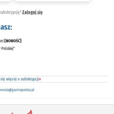
 subskrypcję?
Zaloguj się
asz:
teś
[NOWOŚĆ]
 Polskiej"
się więcej o subskrypcji
»
merata@gazetapolska.pl