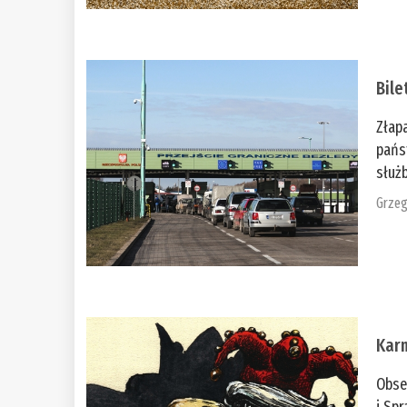
Bile
Złap
pańs
służb
Grzeg
Kar
Obse