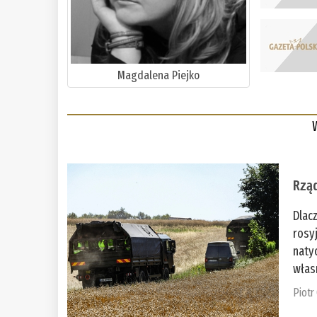
Magdalena Piejko
Rząd
Dlac
rosy
naty
włas
Piotr