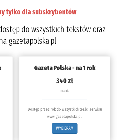
ny tylko dla subskrybentów
dostęp do wszystkich tekstów oraz
 na gazetapolska.pl
e
Gazeta Polska - na 1 rok
340 zł
rocznie
Dostęp przez rok do wszystkich treści serwisu
www.gazetapolska.pl.
WYBIERAM