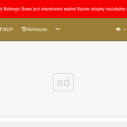
fy Wolnego Słowa jest niezmiernie ważne! Razem ratujmy niezależne
SKLEP
Historyczne
ad