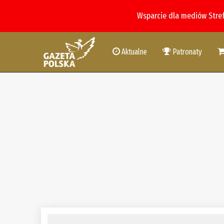
Wsparcie dla mediów Stre
Aktualne
Patronaty