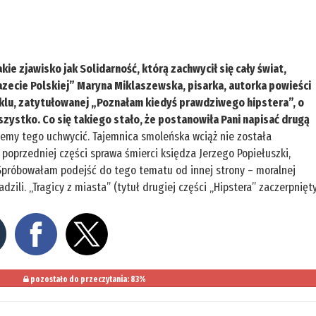
akie zjawisko jak Solidarność, którą zachwycił się cały świat,
zecie Polskiej” Maryna Miklaszewska, pisarka, autorka powieści
yklu, zatytułowanej „Poznałam kiedyś prawdziwego hipstera”, o
zystko. Co się takiego stało, że postanowiła Pani napisać drugą
żemy tego uchwycić. Tajemnica smoleńska wciąż nie została
 poprzedniej części sprawa śmierci księdza Jerzego Popiełuszki,
 Spróbowałam podejść do tego tematu od innej strony – moralnej
dzili. „Tragicy z miasta” (tytuł drugiej części „Hipstera” zaczerpnięt
pozostało do przeczytania: 83%