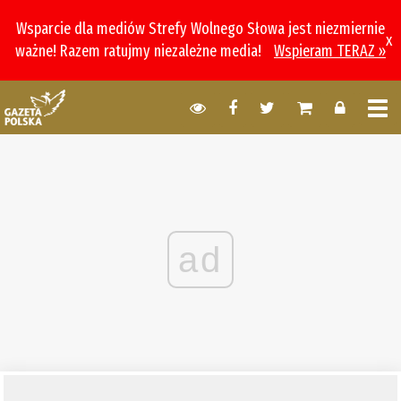
Wsparcie dla mediów Strefy Wolnego Słowa jest niezmiernie
x
ważne! Razem ratujmy niezależne media!
Wspieram TERAZ »
ad