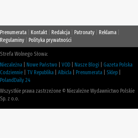
Prenumerata
|
Kontakt
|
Redakcja
|
Patronaty
|
Reklama
|
Regulaminy
|
Polityka prywatności
Strefa Wolnego Słowa:
Niezależna
|
Nowe Państwo
|
VOD
|
Nasze Blogi
|
Gazeta Polska
Codziennie
|
TV Republika
|
Albicla
|
Prenumerata
|
Sklep
|
PolandDaily 24
Wszystkie prawa zastrzeżone © Niezależne Wydawnictwo Polskie
Sp. z o.o.