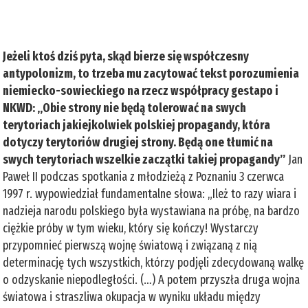
Jeżeli ktoś dziś pyta, skąd bierze się współczesny
antypolonizm, to trzeba mu zacytować tekst porozumienia
niemiecko-sowieckiego na rzecz współpracy gestapo i
NKWD: „Obie strony nie będą tolerować na swych
terytoriach jakiejkolwiek polskiej propagandy, która
dotyczy terytoriów drugiej strony. Będą one tłumić na
swych terytoriach wszelkie zaczątki takiej propagandy”
Jan
Paweł II podczas spotkania z młodzieżą z Poznaniu 3 czerwca
1997 r. wypowiedział fundamentalne słowa: „Ileż to razy wiara i
nadzieja narodu polskiego była wystawiana na próbę, na bardzo
ciężkie próby w tym wieku, który się kończy! Wystarczy
przypomnieć pierwszą wojnę światową i związaną z nią
determinację tych wszystkich, którzy podjęli zdecydowaną walkę
o odzyskanie niepodległości. (…) A potem przyszła druga wojna
światowa i straszliwa okupacja w wyniku układu między