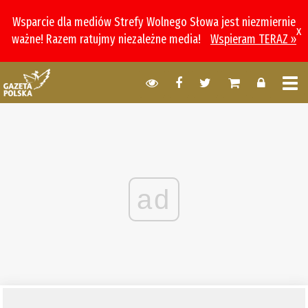
Wsparcie dla mediów Strefy Wolnego Słowa jest niezmiernie
x
ważne! Razem ratujmy niezależne media!
Wspieram TERAZ »
ad