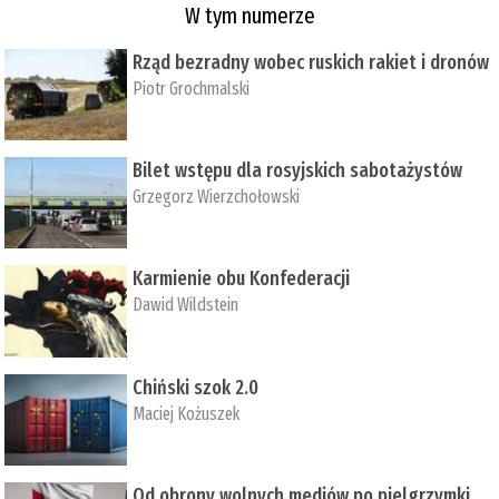
W tym numerze
Rząd bezradny wobec ruskich rakiet i dronów
Piotr Grochmalski
Bilet wstępu dla rosyjskich sabotażystów
Grzegorz Wierzchołowski
Karmienie obu Konfederacji
Dawid Wildstein
Chiński szok 2.0
Maciej Kożuszek
Od obrony wolnych mediów po pielgrzymki,