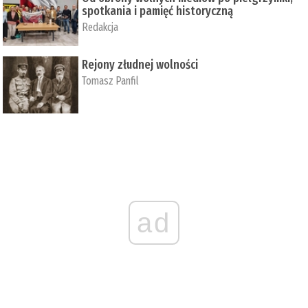
spotkania i pamięć historyczną
Redakcja
Rejony złudnej wolności
Tomasz Panfil
ad