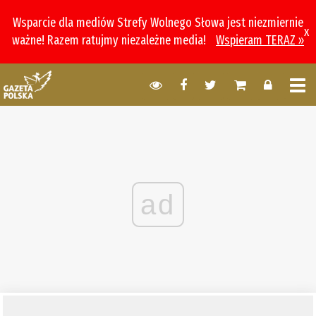
Wsparcie dla mediów Strefy Wolnego Słowa jest niezmiernie
x
ważne! Razem ratujmy niezależne media!
Wspieram TERAZ »
ad