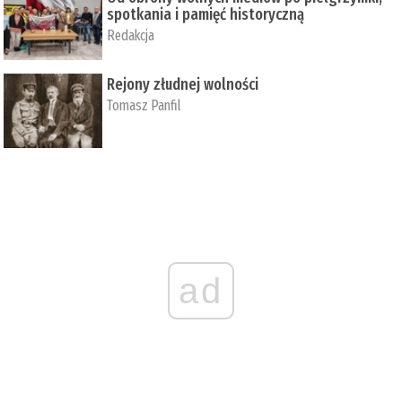
spotkania i pamięć historyczną
Redakcja
Rejony złudnej wolności
Tomasz Panfil
ad