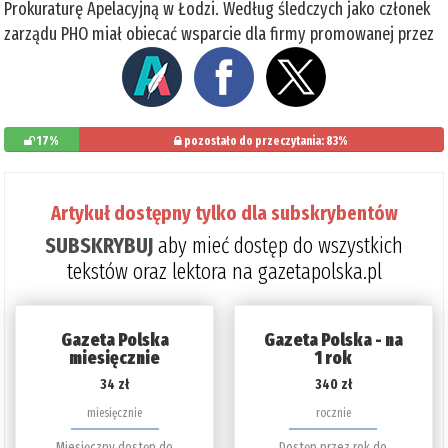
Prokuraturę Apelacyjną w Łodzi. Według śledczych jako członek
zarządu PHO miał obiecać wsparcie dla firmy promowanej przez
17%
pozostało do przeczytania: 83%
Artykuł dostępny tylko dla subskrybentów
SUBSKRYBUJ
aby mieć dostęp do wszystkich
tekstów oraz lektora na gazetapolska.pl
Gazeta Polska
Gazeta Polska - na
miesięcznie
1 rok
34 zł
340 zł
miesięcznie
rocznie
Miesięczny dostęp do
Dostęp przez rok do