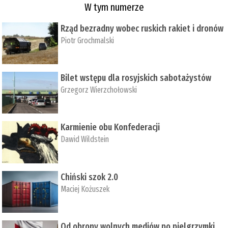
W tym numerze
Rząd bezradny wobec ruskich rakiet i dronów
Piotr Grochmalski
Bilet wstępu dla rosyjskich sabotażystów
Grzegorz Wierzchołowski
Karmienie obu Konfederacji
Dawid Wildstein
Chiński szok 2.0
Maciej Kożuszek
Od obrony wolnych mediów po pielgrzymki,