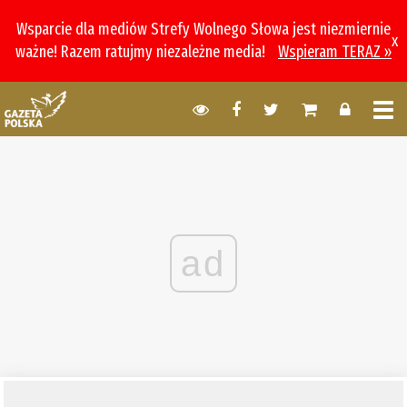
Wsparcie dla mediów Strefy Wolnego Słowa jest niezmiernie
x
ważne! Razem ratujmy niezależne media!
Wspieram TERAZ »
ad