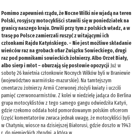
Pomimo zapewnień rządu, że Nocne Wilki nie wjadą na teren
Polski, rosyjscy motocykliści stawili się w poniedziałek na
granicy naszego kraju. Drwili przy tym z polskich władz, a w
trasę po Polsce zamierzali ruszyć z witającymi ich
członkami Rajdu Katyńskiego. – Nie jest możliwe składanie
wieńców raz na grobach ofiar Związku Sowieckiego, drugi
raz pod pomnikami sowieckich żołnierzy. Albo Orzeł Biały,
albo sierp i młot – oburzają się posłowie opozycji
Już w
sobotę 26 kwietnia członkowie Nocnych Wilków byli w Braniewie
(województwo warmińsko-mazurskie). Na tamtejszym
cmentarzu żołnierzy Armii Czerwonej złożyli kwiaty i uczcili
pamięć czerwonoarmistów. Z kolei w niedzielę jadąca do Berlina
grupa motocyklistów z tego samego gangu odwiedziła Katyń,
gdzie rzekomo oddała hołd pomordowanym polskim oficerom
(część komentatorów zwraca jednak uwagę, że motocykliści byli
w Chatyniu, wiosce na dzisiejszej Białorusi, gdzie doszło w 1943
r. do niemieckich zbrodni, a która w