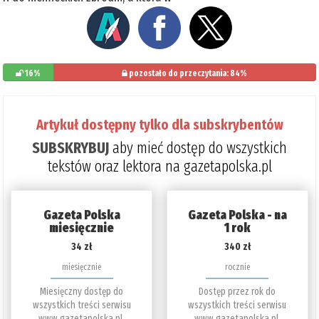
16%
pozostało do przeczytania: 84%
Artykuł dostępny tylko dla subskrybentów
SUBSKRYBUJ
aby mieć dostęp do wszystkich
tekstów oraz lektora na gazetapolska.pl
Gazeta Polska
Gazeta Polska - na
miesięcznie
1 rok
34 zł
340 zł
miesięcznie
rocznie
Miesięczny dostęp do
Dostęp przez rok do
wszystkich treści serwisu
wszystkich treści serwisu
www.gazetapolska.pl.
www.gazetapolska.pl.