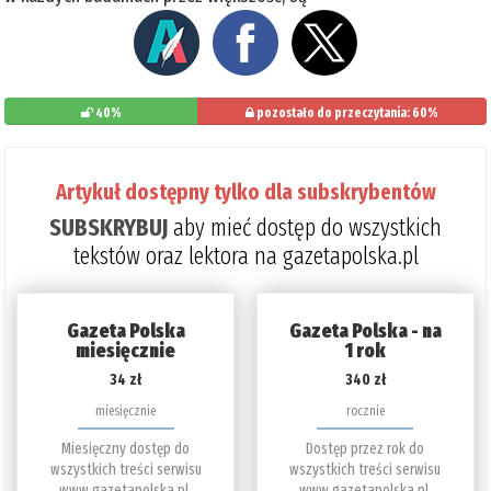
40%
pozostało do przeczytania: 60%
Artykuł dostępny tylko dla subskrybentów
SUBSKRYBUJ
aby mieć dostęp do wszystkich
tekstów oraz lektora na gazetapolska.pl
Gazeta Polska
Gazeta Polska - na
miesięcznie
1 rok
34 zł
340 zł
miesięcznie
rocznie
Miesięczny dostęp do
Dostęp przez rok do
wszystkich treści serwisu
wszystkich treści serwisu
www.gazetapolska.pl.
www.gazetapolska.pl.