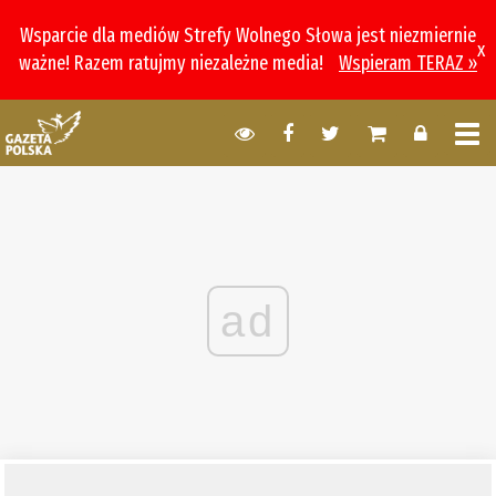
Wsparcie dla mediów Strefy Wolnego Słowa jest niezmiernie
x
ważne! Razem ratujmy niezależne media!
Wspieram TERAZ »
ad