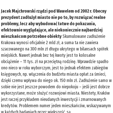
Jacek Majchrowski rządzi pod Wawelem od 2002 r. Obecny
prezydent zadłużył miasto nie po to, by rozwiązać realne
problemy, lecz aby wybudować łatwe do pokazania,
efektownie wyglądające, ale niekoniecznie najbardziej
mieszkańcom potrzebne obiekty
Skumulowane zadłużenie
Krakowa wynosi oficjalnie 2 mld zł, a suma ta nie zawiera
szacowanego na 300 mln zł długu ukrytego w bilansach spółek
miejskich. Nawet jednak bez tej kwoty jest to kolosalne
obciążenie – 11 tys. zł na przeciętną rodzinę. Wprawdzie spadło
ono nieco w roku wyborczym, jest to jednak efektem zabiegów
księgowych, np. włączenia do budżetu miasta opłat za śmieci,
dzięki czemu wpływa do niego ok. 150 mln zł. Zadłużenie samo w
sobie nie jest jeszcze powodem do niepokoju – jeśli jest dobrze
wykorzystane, może służyć rozwojowi miasta. Niestety, Kraków
jest raczej przykładem nieudanych inwestycji i zmarnowanych
kredytów. Problemem numer jeden mieszkańców, wskazywanym
w każdych badaniach przez większość, są