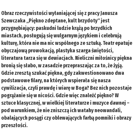
Obraz rzeczywistości wyłaniającej się z pracy Janusza
Szewczaka „Piękno zdeptane, kult brzydoty” jest
przygnębiający: paskudni ludzie krążą po brzydkich
miastach, posługują się wulgarnym językiem i celebrują
kulturę, która nie ma nic wspólnego ze sztuką. Teatr epatuje
obyczajową prowokacją, plastyka szarga świętości,
literatura tarza się w dewiacjach. Nieliczni miłośnicy piękna
bronią się słabo, w zasadzie przepraszając za to, że żyją.
Gdzie zresztą szukać piękna, gdy zakwestionowano dwa
podstawowe filary, na których wspierała się nasza
cywilizacja, czyli prawdę i wiarę w Boga? Bez nich pozostaje
pogrążanie się w nicości. Gdzie więc znaleźć piękno? W
sztuce klasycznej, w wielkiej literaturze i muzyce dawnej –
pod warunkiem, że nie zniszczą ich watahy neowandali,
obalających posągi czy oblewających farbą pomniki i obrazy
przeszłości.