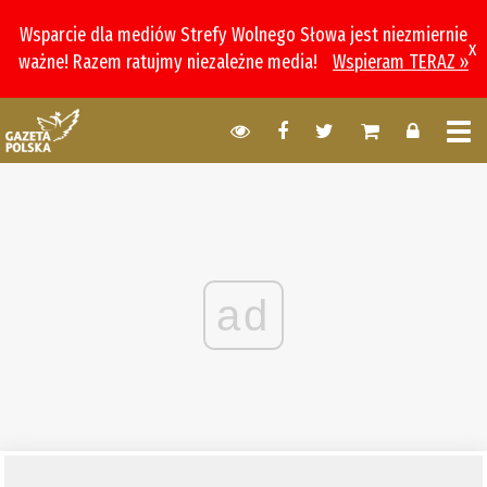
Wsparcie dla mediów Strefy Wolnego Słowa jest niezmiernie
x
ważne! Razem ratujmy niezależne media!
Wspieram TERAZ »
ad