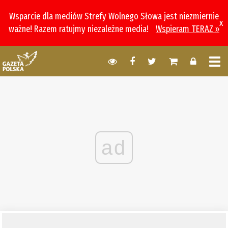
Wsparcie dla mediów Strefy Wolnego Słowa jest niezmiernie
x
ważne! Razem ratujmy niezależne media!
Wspieram TERAZ »
ad