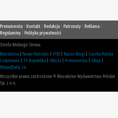
Prenumerata
|
Kontakt
|
Redakcja
|
Patronaty
|
Reklama
|
Regulaminy
|
Polityka prywatności
Strefa Wolnego Słowa:
Niezależna
|
Nowe Państwo
|
VOD
|
Nasze Blogi
|
Gazeta Polska
Codziennie
|
TV Republika
|
Albicla
|
Prenumerata
|
Sklep
|
PolandDaily 24
Wszystkie prawa zastrzeżone © Niezależne Wydawnictwo Polskie
Sp. z o.o.