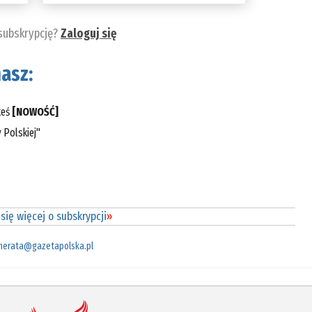
 subskrypcję?
Zaloguj się
asz:
teś
[NOWOŚĆ]
 Polskiej"
się więcej o subskrypcji
»
merata@gazetapolska.pl