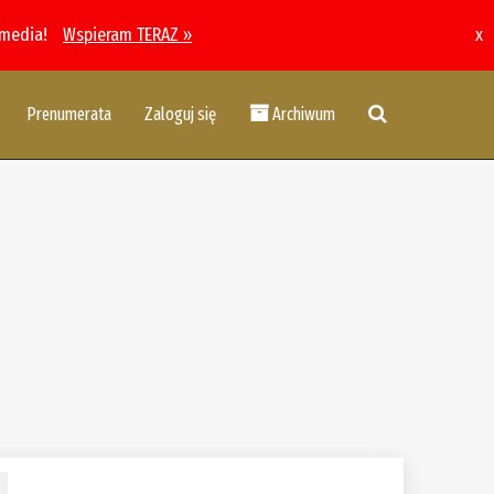
 media!
Wspieram TERAZ »
x
Prenumerata
Zaloguj się
Archiwum