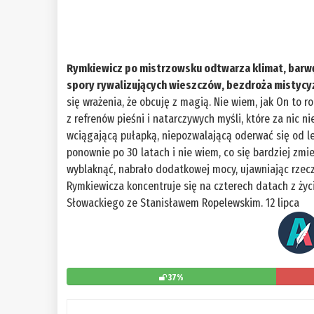
Rymkiewicz po mistrzowsku odtwarza klimat, barwę
spory rywalizujących wieszczów, bezdroża mistyc
się wrażenia, że obcuję z magią. Nie wiem, jak On to ro
z refrenów pieśni i natarczywych myśli, które za nic n
wciągającą pułapką, niepozwalającą oderwać się od le
ponownie po 30 latach i nie wiem, co się bardziej zmie
wyblaknąć, nabrało dodatkowej mocy, ujawniając rzecz
Rymkiewicza koncentruje się na czterech datach z życi
Słowackiego ze Stanisławem Ropelewskim. 12 lipca
37%