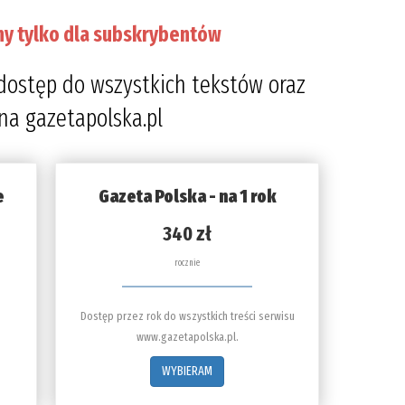
ny tylko dla subskrybentów
dostęp do wszystkich tekstów oraz
 na gazetapolska.pl
e
Gazeta Polska - na 1 rok
340 zł
rocznie
Dostęp przez rok do wszystkich treści serwisu
www.gazetapolska.pl.
WYBIERAM