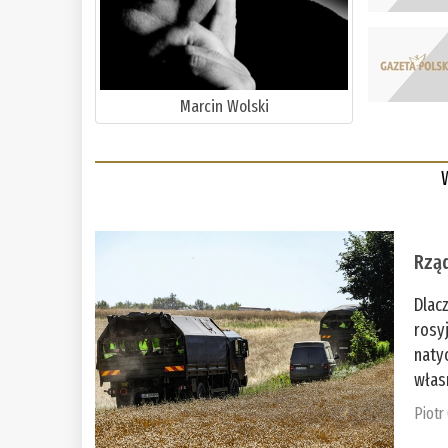
Marcin Wolski
Rząd
Dlac
rosy
naty
włas
Piotr