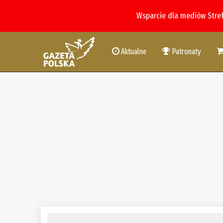
Wsparcie dla mediów Stre
Aktualne
Patronaty