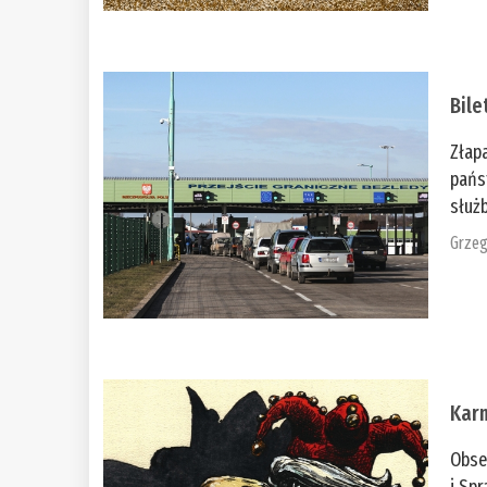
Bile
Złap
pańs
służb
Grzeg
Kar
Obse