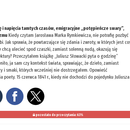
 i napięcia tamtych czasów, emigracyjne „potępieńcze swary”,
yzmu
Kiedy czytam Jarosława Marka Rymkiewicza, nie potrafię pozbyć
bi. Jak sprawia, że powtarzające się zdania i zwroty, w których jest co
ie chcą ulecieć spod czaszki, zamiast solenną nudą, okazują się
ktury? Przeczytałem książkę „Juliusz Słowacki pyta o godzinę”
niło, ja sam czy kontekst świata, sprawiając, że dzieło, zamiast
y i smaki, których wcześniej nie dostrzegałem. Opowieść
a poety. 15 czerwca 1841 r., kiedy nie dochodzi do pojedynku Juliusza
pozostało do przeczytania: 63%