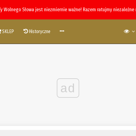
fy Wolnego Słowa jest niezmiernie ważne! Razem ratujmy niezależne
SKLEP
Historyczne
ad