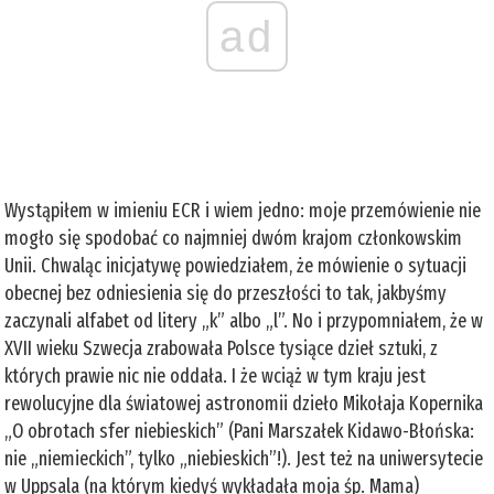
ad
Wystąpiłem w imieniu ECR i wiem jedno: moje przemówienie nie
mogło się spodobać co najmniej dwóm krajom członkowskim
Unii. Chwaląc inicjatywę powiedziałem, że mówienie o sytuacji
obecnej bez odniesienia się do przeszłości to tak, jakbyśmy
zaczynali alfabet od litery „k” albo „l”. No i przypomniałem, że w
XVII wieku Szwecja zrabowała Polsce tysiące dzieł sztuki, z
których prawie nic nie oddała. I że wciąż w tym kraju jest
rewolucyjne dla światowej astronomii dzieło Mikołaja Kopernika
„O obrotach sfer niebieskich” (Pani Marszałek Kidawo-Błońska:
nie „niemieckich”, tylko „niebieskich”!). Jest też na uniwersytecie
w Uppsala (na którym kiedyś wykładała moja śp. Mama)