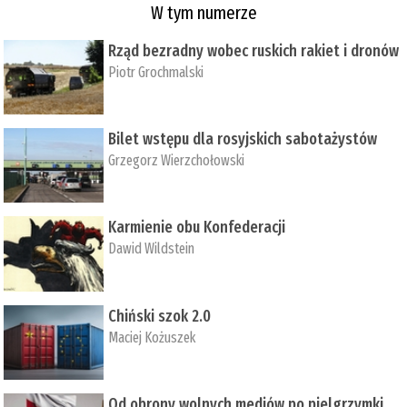
W tym numerze
Rząd bezradny wobec ruskich rakiet i dronów
Piotr Grochmalski
Bilet wstępu dla rosyjskich sabotażystów
Grzegorz Wierzchołowski
Karmienie obu Konfederacji
Dawid Wildstein
Chiński szok 2.0
Maciej Kożuszek
Od obrony wolnych mediów po pielgrzymki,