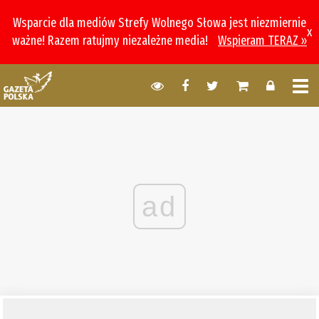
Wsparcie dla mediów Strefy Wolnego Słowa jest niezmiernie
x
ważne! Razem ratujmy niezależne media!
Wspieram TERAZ »
ad