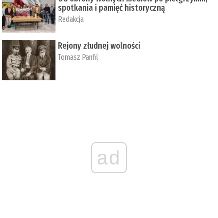
spotkania i pamięć historyczną
Redakcja
Rejony złudnej wolności
Tomasz Panfil
ad