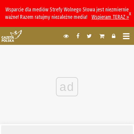
Wsparcie dla mediów Strefy Wolnego Słowa jest niezmiernie
x
ważne! Razem ratujmy niezależne media!
Wspieram TERAZ »
ad