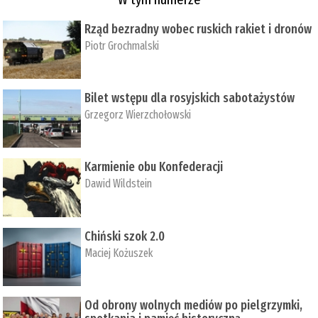
Rząd bezradny wobec ruskich rakiet i dronów
Piotr Grochmalski
Bilet wstępu dla rosyjskich sabotażystów
Grzegorz Wierzchołowski
Karmienie obu Konfederacji
Dawid Wildstein
Chiński szok 2.0
Maciej Kożuszek
Od obrony wolnych mediów po pielgrzymki,