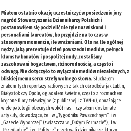
Miałem ostatnio okazję uczestniczyć w posiedzeniu jury
nagród Stowarzyszenia Dziennikarzy Polskich i
postanowiłem się podzielić nie tyle nazwiskami i
personaliami laureatów, bo przyjdzie na to czas w
stosownym momencie, ile wrażeniami. Oto na tle ogólnej
nędzy, jaką prezentuje dzień powszedni mediów, pełnych
kłamstw banałów i pospolitej nudy, zostaliśmy
zaszokowani bogactwem, różnorodnością, a często i
odwagą. Nie dotyczyło to wyłącznie mediów niezależnych, z
bliskiej memu sercu strefy wolnego słowa.
Słuchałem
znakomitych reportaży radiowych z takich ośrodków jak Lublin,
Białystok czy Opole, oglądałem świetne, często z rozmachem
kręcone filmy telewizyjne (z publicznej i z TVN-u), obnażające
wiele patologii obecnych wokół nas, i czytałem doskonałe
artykuły, dowodzące, że i w „Tygodniku Powszechnym”, i w
„Gazecie Wyborczej” (zwłaszcza w „Dużym Formacie”), i w
„Przeglądzie”, i w „Polityce” przetrwali dziennikarze, którzy