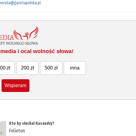
merata@gazetapolska.pl
media i ocal wolność słowa!
00 zł
200 zł
500 zł
inna
Wspieram
Kto by słuchał Kasandry?
Felieton