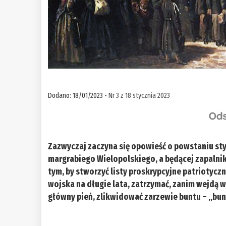
Dodano: 18/01/2023 -
Nr 3 z 18 stycznia 2023
Zazwyczaj zaczyna się opowieść o powstaniu st
margrabiego Wielopolskiego, a będącej zapalnik
tym, by stworzyć listy proskrypcyjne patriotycz
wojska na długie lata, zatrzymać, zanim wejdą w d
główny pień, zlikwidować zarzewie buntu – „bu