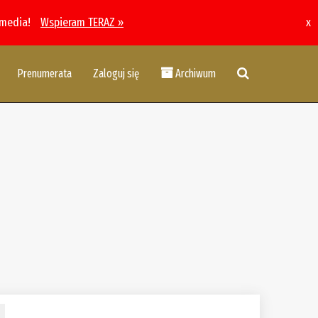
 media!
Wspieram TERAZ »
x
Prenumerata
Zaloguj się
Archiwum