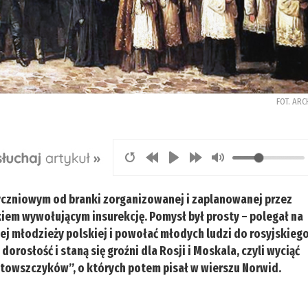
FOT. ARC
yczniowym od branki zorganizowanej i zaplanowanej przez
iem wywołującym insurekcję. Pomysł był prosty – polegał na
nej młodzieży polskiej i powołać młodych ludzi do rosyjskieg
orosłość i staną się groźni dla Rosji i Moskala, czyli wyciąć
ntowszczyków”, o których potem pisał w wierszu Norwid.