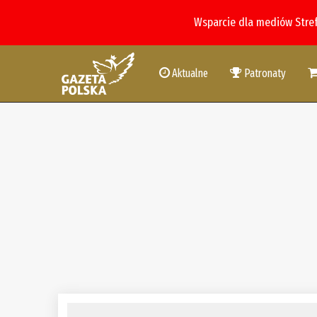
Wsparcie dla mediów Stre
Aktualne
Patronaty