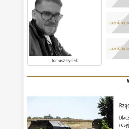
Tomasz Łysiak
Rząd
Dlac
rosy