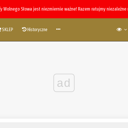
fy Wolnego Słowa jest niezmiernie ważne! Razem ratujmy niezależne
SKLEP
Historyczne
ad