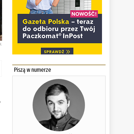
H.
Piszą w numerze
o