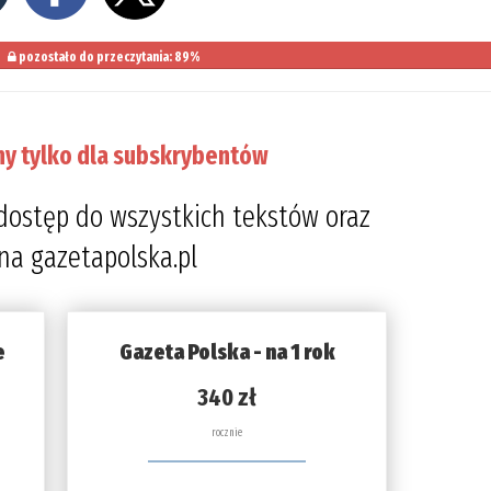
pozostało do przeczytania: 89%
ny tylko dla subskrybentów
dostęp do wszystkich tekstów oraz
 na gazetapolska.pl
e
Gazeta Polska - na 1 rok
340 zł
rocznie