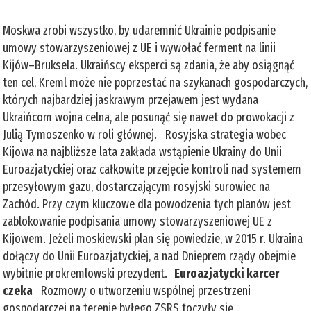
Moskwa zrobi wszystko, by udaremnić Ukrainie podpisanie
umowy stowarzyszeniowej z UE i wywołać ferment na linii
Kijów–Bruksela. Ukraińscy eksperci są zdania, że aby osiągnąć
ten cel, Kreml może nie poprzestać na szykanach gospodarczych,
których najbardziej jaskrawym przejawem jest wydana
Ukraińcom wojna celna, ale posunąć się nawet do prowokacji z
Julią Tymoszenko w roli głównej. Rosyjska strategia wobec
Kijowa na najbliższe lata zakłada wstąpienie Ukrainy do Unii
Euroazjatyckiej oraz całkowite przejęcie kontroli nad systemem
przesyłowym gazu, dostarczającym rosyjski surowiec na
Zachód. Przy czym kluczowe dla powodzenia tych planów jest
zablokowanie podpisania umowy stowarzyszeniowej UE z
Kijowem. Jeżeli moskiewski plan się powiedzie, w 2015 r. Ukraina
dołączy do Unii Euroazjatyckiej, a nad Dnieprem rządy obejmie
wybitnie prokremlowski prezydent.
Euroazjatycki karcer
czeka
Rozmowy o utworzeniu wspólnej przestrzeni
gospodarczej na terenie byłego ZSRS toczyły się