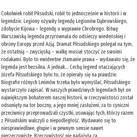
Cokolwiek robił Piłsudski, robił to jednocześnie w historii i w
legendzie. Legiony ożywiły legendę Legionów Dąbrowskiego,
zdobycie Kijowa – legendę o wyprawie Chrobrego. Bitwę
Warszawską legenda przyrównała do odsieczy wiedeńskiej i
obrony Europy przed Azją. Dramat Piłsudskiego polegał na tym,
że ostatnią – zwycięską – walkę musiał stoczyć ze swoimi
rodakami. Było to ewidentne złamanie prawa – wydawało się, że
legenda jest bezsilna. A jednak… Cechą legend otaczających
Józefa Piłsudskiego było to, że opierały się na prawdzie.
Biografie różnych Leninów trzeba było wymyślać, Piłsudskiego
wystarczyło zapisać. W naszych prawdziwych legendach był on
największym bohaterem naszej historii, w rzeczywistości został
odsunięty na tor boczny, a jego mniej zasłużeni, za to cyniczni
przeciwnicy przeprowadzali czystki, usuwając tych, którzy razem
z Piłsudskim walczyli o niepodległość. Wydawało się to
niesprawiedliwe, głupie i w pewnym sensie nawet
nierzeczywiste. Rzeczywistość nie nadążyła za