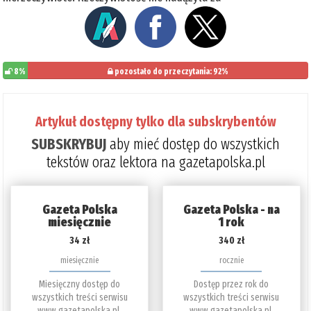
8%
pozostało do przeczytania: 92%
Artykuł dostępny tylko dla subskrybentów
SUBSKRYBUJ
aby mieć dostęp do wszystkich
tekstów oraz lektora na gazetapolska.pl
Gazeta Polska
Gazeta Polska - na
miesięcznie
1 rok
34 zł
340 zł
miesięcznie
rocznie
Miesięczny dostęp do
Dostęp przez rok do
wszystkich treści serwisu
wszystkich treści serwisu
www.gazetapolska.pl.
www.gazetapolska.pl.