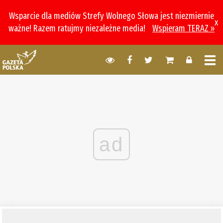
Wsparcie dla mediów Strefy Wolnego Słowa jest niezmiernie
x
ważne! Razem ratujmy niezależne media!
Wspieram TERAZ »
ad