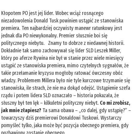
Kłopotem PO jest jej lider. Wobec wciąż rosnącego
niezadowolenia Donald Tusk powinien ustąpić ze stanowiska
premiera. Ten najbardziej oczywisty manewr ratunkowy jest
jednak dla PO niewykonalny. Premier słusznie boi się
politycznego niebytu. Znamy to dobrze z niedawnej historii.
Dokładnie tak samo zachowywał się lider SLD Leszek Miller,
który po aferze Rywina nie był w stanie przez wiele miesięcy
ustąpić ze stanowiska premiera, mimo czytelnych sygnałów, że
takie przełamanie kryzysu mogłoby ratować ówczesny obóz
władzy. Problemem Millera było nie tyle kurczowe trzymanie się
stanowiska, ile strach, że nie ma dokąd odejść. Ustąpienie szefa
rządu i potem lidera SLD oznaczało – historia pokazała, że
słuszny był ten lęk – kilkuletni polityczny niebyt.
Co mi zrobisz,
jak mnie złapiesz?
Ta sama obawa – „co dalej, gdy ustąpię?” –
towarzyszy dziś premierowi Donaldowi Tuskowi. Wystarczy
pomyśleć tylko, jaka może być pozycja obecnego premiera, gdy
pozbawiony zostanie obecnego