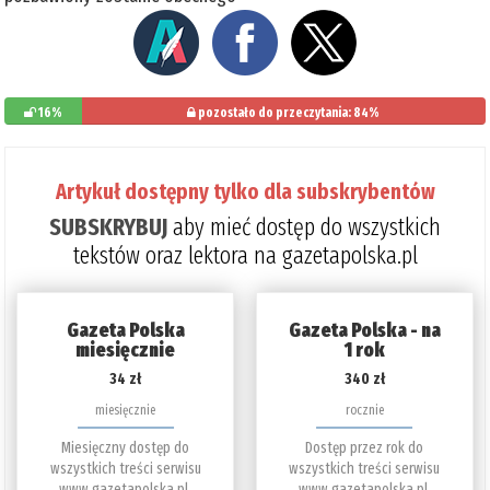
16%
pozostało do przeczytania: 84%
Artykuł dostępny tylko dla subskrybentów
SUBSKRYBUJ
aby mieć dostęp do wszystkich
tekstów oraz lektora na gazetapolska.pl
Gazeta Polska
Gazeta Polska - na
miesięcznie
1 rok
34 zł
340 zł
miesięcznie
rocznie
Miesięczny dostęp do
Dostęp przez rok do
wszystkich treści serwisu
wszystkich treści serwisu
www.gazetapolska.pl.
www.gazetapolska.pl.