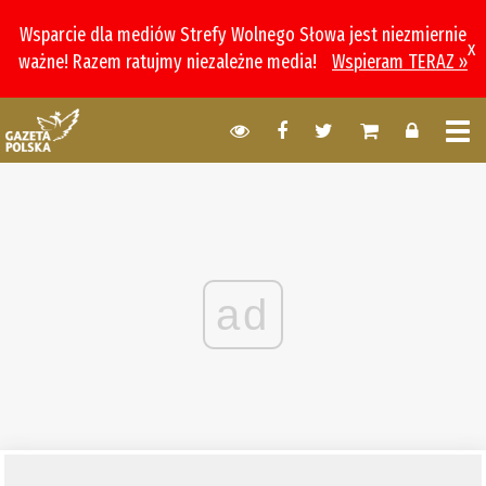
Wsparcie dla mediów Strefy Wolnego Słowa jest niezmiernie
x
ważne! Razem ratujmy niezależne media!
Wspieram TERAZ »
ad