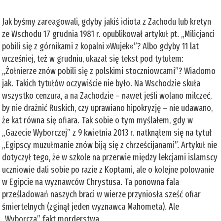
Jak byśmy zareagowali, gdyby jakiś idiota z Zachodu lub kretyn
ze Wschodu 17 grudnia 1981 r. opublikował artykuł pt. „Milicjanci
pobili się z górnikami z kopalni »Wujek«”? Albo gdyby 11 lat
wcześniej, też w grudniu, ukazał się tekst pod tytułem:
„Żołnierze znów pobili się z polskimi stoczniowcami”? Wiadomo
jak. Takich tytułów oczywiście nie było. Na Wschodzie skuła
wszystko cenzura, a na Zachodzie – nawet jeśli wolano milczeć,
by nie drażnić Ruskich, czy uprawiano hipokryzję – nie udawano,
że kat równa się ofiara. Tak sobie o tym myślałem, gdy w
„Gazecie Wyborczej” z 9 kwietnia 2013 r. natknąłem się na tytuł
„Egipscy muzułmanie znów biją się z chrześcijanami”. Artykuł nie
dotyczył tego, że w szkole na przerwie między lekcjami islamscy
uczniowie dali sobie po razie z Koptami, ale o kolejne polowanie
w Egipcie na wyznawców Chrystusa. Ta ponowna fala
prześladowań naszych braci w wierze przyniosła sześć ofiar
śmiertelnych (zginął jeden wyznawca Mahometa). Ale
„Wyborcza” fakt morderstwa