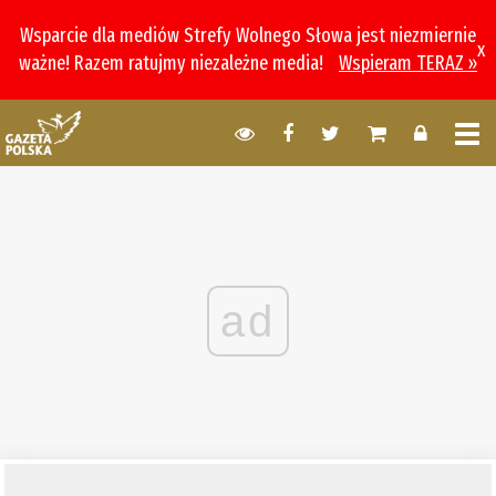
Wsparcie dla mediów Strefy Wolnego Słowa jest niezmiernie
x
ważne! Razem ratujmy niezależne media!
Wspieram TERAZ »
ad