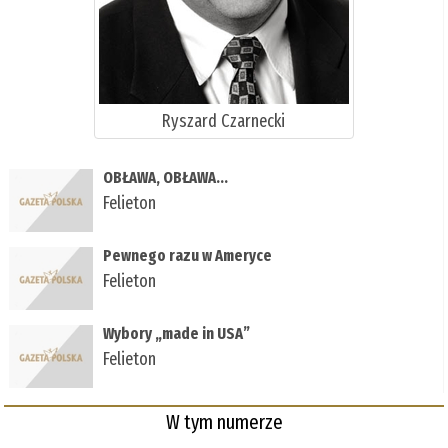
Ryszard Czarnecki
OBŁAWA, OBŁAWA...
Felieton
Pewnego razu w Ameryce
Felieton
Wybory „made in USA”
Felieton
W tym numerze