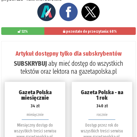
32%
pozostało do przeczytania: 68%
Artykuł dostępny tylko dla subskrybentów
SUBSKRYBUJ
aby mieć dostęp do wszystkich
tekstów oraz lektora na gazetapolska.pl
Gazeta Polska
Gazeta Polska - na
miesięcznie
1 rok
34 zł
340 zł
miesięcznie
rocznie
Miesięczny dostęp do
Dostęp przez rok do
wszystkich treści serwisu
wszystkich treści serwisu
www.gazetapolska.pl.
www.gazetapolska.pl.