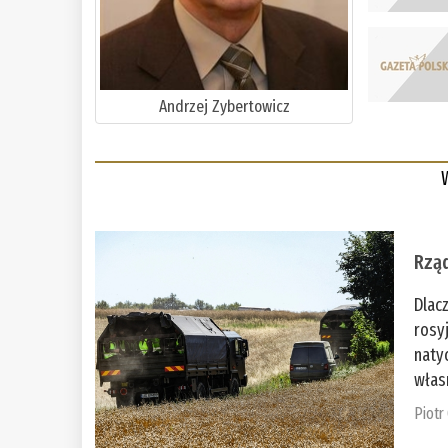
Andrzej Zybertowicz
Rząd
Dlac
rosy
naty
włas
Piotr