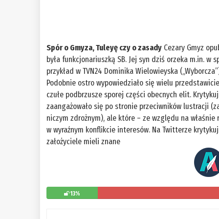
Spór o Gmyza, Tuleyę czy o zasady
Cezary Gmyz opubl
była funkcjonariuszką SB. Jej syn dziś orzeka m.in. w 
przykład w TVN24 Dominika Wielowieyska („Wyborcza”) i
Podobnie ostro wypowiedziało się wielu przedstawicieli
czułe podbrzusze sporej części obecnych elit. Krytyku
zaangażowało się po stronie przeciwników lustracji (
niczym zdrożnym), ale które – ze względu na właśnie 
w wyraźnym konflikcie interesów. Na Twitterze krytyku
założyciele mieli znane
13%