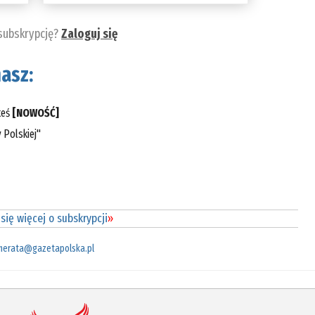
 subskrypcję?
Zaloguj się
asz:
teś
[NOWOŚĆ]
 Polskiej"
się więcej o subskrypcji
»
merata@gazetapolska.pl