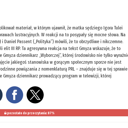
ikował materiał, w którym ujawnił, że matka sędziego Igora Tulei
sprawach lustracyjnych. W reakcji na to posypały się mocne słowa. Na
 Daniel Passent („Polityka”) mówili, że to obrzydliwe i nikczemne.
 elit III RP. Ta agresywna reakcja na tekst Gmyza wskazuje, że to
je Gmyza dziennikarz „Wyborczej”, której środowisko nie tylko wyraźni
zajęcie jakiegoś stanowiska w gorącym społecznym sporze nie jest
rodzinne powiązania z nomenklaturą PRL – znajduje się w tej sprawie
je Gmyza dziennikarz prowadzący program w telewizji, której
pozostało do przeczytania: 87%