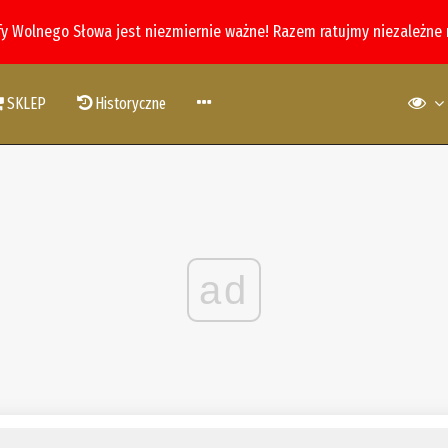
fy Wolnego Słowa jest niezmiernie ważne! Razem ratujmy niezależne
SKLEP
Historyczne
ad