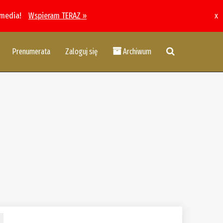
 media!
Wspieram TERAZ »
x
Prenumerata
Zaloguj się
Archiwum