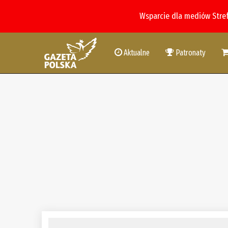
Wsparcie dla mediów Stre
Aktualne
Patronaty