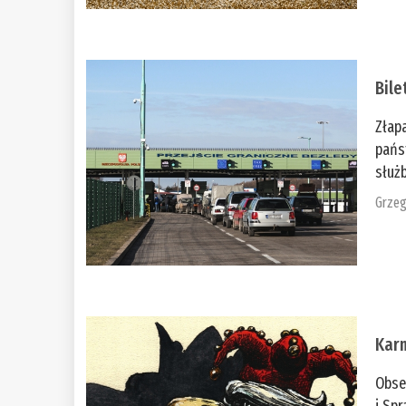
Bile
Złap
pańs
służb
Grzeg
Kar
Obse