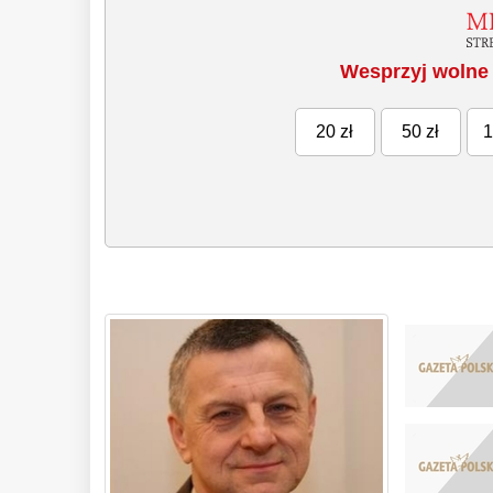
Wesprzyj wolne 
20 zł
50 zł
1