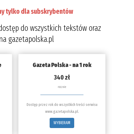
ny tylko dla subskrybentów
dostęp do wszystkich tekstów oraz
 na gazetapolska.pl
e
Gazeta Polska - na 1 rok
340 zł
rocznie
Dostęp przez rok do wszystkich treści serwisu
www.gazetapolska.pl.
WYBIERAM